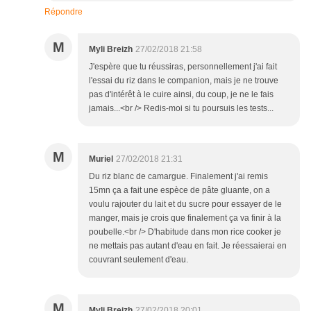
Répondre
M
Myli Breizh
27/02/2018 21:58
J'espère que tu réussiras, personnellement j'ai fait
l'essai du riz dans le companion, mais je ne trouve
pas d'intérêt à le cuire ainsi, du coup, je ne le fais
jamais...<br /> Redis-moi si tu poursuis les tests...
M
Muriel
27/02/2018 21:31
Du riz blanc de camargue. Finalement j'ai remis
15mn ça a fait une espèce de pâte gluante, on a
voulu rajouter du lait et du sucre pour essayer de le
manger, mais je crois que finalement ça va finir à la
poubelle.<br /> D'habitude dans mon rice cooker je
ne mettais pas autant d'eau en fait. Je réessaierai en
couvrant seulement d'eau.
M
Myli Breizh
27/02/2018 20:01