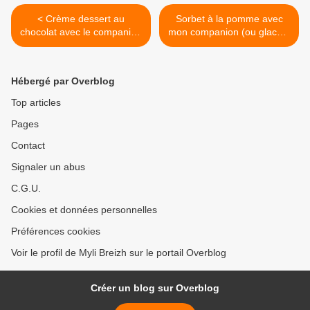
< Crème dessert au
Sorbet à la pomme avec
chocolat avec le companion
mon companion (ou glace à
de Moulinex
l'italienne) >
Hébergé par Overblog
Top articles
Pages
Contact
Signaler un abus
C.G.U.
Cookies et données personnelles
Préférences cookies
Voir le profil de Myli Breizh sur le portail Overblog
Créer un blog sur Overblog