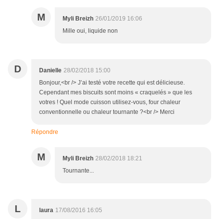
M
Myli Breizh
26/01/2019 16:06
Mille oui, liquide non
D
Danielle
28/02/2018 15:00
Bonjour,<br /> J’ai testé votre recette qui est délicieuse.
Cependant mes biscuits sont moins « craquelés » que les
votres ! Quel mode cuisson utilisez-vous, four chaleur
conventionnelle ou chaleur tournante ?<br /> Merci
Répondre
M
Myli Breizh
28/02/2018 18:21
Tournante...
L
laura
17/08/2016 16:05