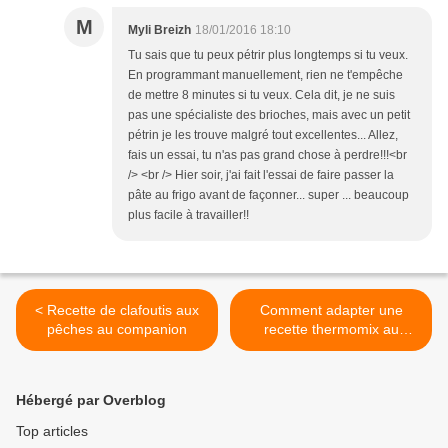
M
Myli Breizh
18/01/2016 18:10
Tu sais que tu peux pétrir plus longtemps si tu veux.
En programmant manuellement, rien ne t'empêche
de mettre 8 minutes si tu veux. Cela dit, je ne suis
pas une spécialiste des brioches, mais avec un petit
pétrin je les trouve malgré tout excellentes... Allez,
fais un essai, tu n'as pas grand chose à perdre!!!<br
/> <br /> Hier soir, j'ai fait l'essai de faire passer la
pâte au frigo avant de façonner... super ... beaucoup
plus facile à travailler!!
< Recette de clafoutis aux
Comment adapter une
pêches au companion
recette thermomix au
companion moulinex >
Hébergé par Overblog
Top articles