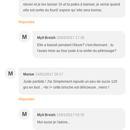
etuver et je les laisser 1h et la pates à baisser, je verrai quand
elle est sortie du four!j' espere qu' elle sera bonne,
Répondre
M
Myli Breizh
25/03/2017 17:30
Elle a baissé pendant l'étuve? c'est étonnant... tu
l'avais mise au four juste à la sortie du pétrissage?
M
Manue
14/01/2017 20:17
Juste parfaite ! J'ai Simplement rajouté un peu de sucre 120
grs en tout .. <br /> cette brioche est délicieuse , merci !
Répondre
M
Myli Breizh
15/01/2017 03:35
Moi aussi je l'adore...