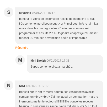
S
severine
06/01/2017 16:17
bonjour je viens de tester votre recette de la brioche je suis
très contente merci beaucoup .<br /> moi pour info je lai mit a
étuve dans le compagnon les 40 minutes comme c'est
programmer et ensuite 2 h au frigidaire et après je l'ai laisser
reposer 30 minutes devant mon poêle et impeccable
Répondre
M
Myli Breizh
06/01/2017 17:38
Super, contente si ça a marché...
N
NIKI
18/01/2016 17:17
Bonsoir,<br /> <br /> Merci pour toutes vos recettes avec le
companion.<br /> <br /> J'ai moi aussi un companion, mais le
thermomix me tente toujours!!!!!!!!!!!!!!!je trouve les recettes
beaucoup plus variées, j'ai peut-être tort.<br /> <br /> En tout