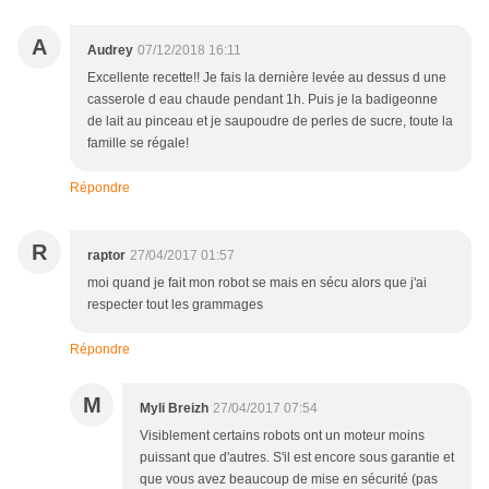
A
Audrey
07/12/2018 16:11
Excellente recette!! Je fais la dernière levée au dessus d une
casserole d eau chaude pendant 1h. Puis je la badigeonne
de lait au pinceau et je saupoudre de perles de sucre, toute la
famille se régale!
Répondre
R
raptor
27/04/2017 01:57
moi quand je fait mon robot se mais en sécu alors que j'ai
respecter tout les grammages
Répondre
M
Myli Breizh
27/04/2017 07:54
Visiblement certains robots ont un moteur moins
puissant que d'autres. S'il est encore sous garantie et
que vous avez beaucoup de mise en sécurité (pas