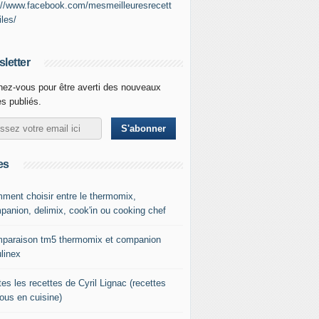
://www.facebook.com/mesmeilleuresrecett
iles/
letter
ez-vous pour être averti des nouveaux
es publiés.
es
ment choisir entre le thermomix,
panion, delimix, cook'in ou cooking chef
paraison tm5 thermomix et companion
linex
es les recettes de Cyril Lignac (recettes
tous en cuisine)