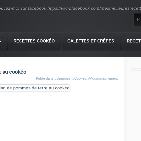
ouvez-moi sur facebook https://www.facebook.com/mesmeilleuresrecette
S
RECETTES COOKÉO
GALETTES ET CRÊPES
RECET
re au cookéo
Publié dans
#Légumes
,
#Cookéo
,
#Accompagnement