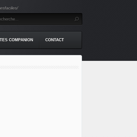
sfaciles/
TES COMPANION
CONTACT