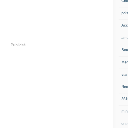
Cho
poi
Acc
amu
Publicité
Bou
Me
via
Rec
361
mini
ent