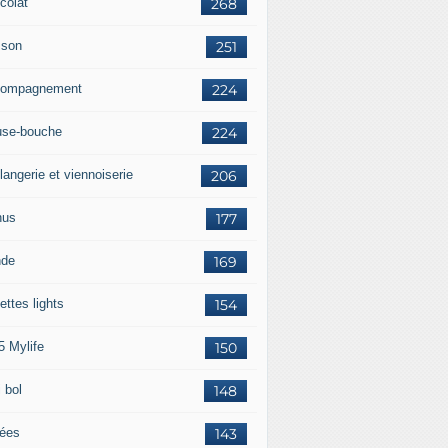
colat
268
sson
251
ompagnement
224
se-bouche
224
langerie et viennoiserie
206
nus
177
nde
169
ettes lights
154
5 Mylife
150
 bol
148
rées
143