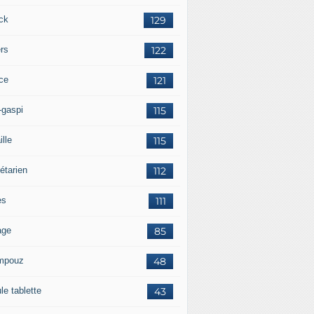
ck
129
ers
122
ce
121
-gaspi
115
ille
115
étarien
112
es
111
age
85
mpouz
48
le tablette
43