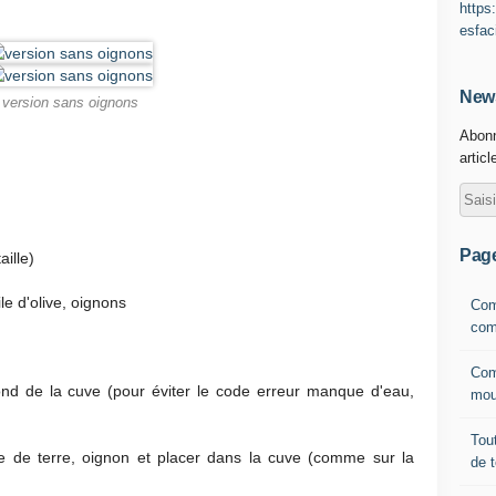
https
esfac
News
version sans oignons
Abonn
articl
Pag
ille)
le d'olive, oignons
Com
com
Com
ond de la cuve (pour éviter le code erreur manque d'eau,
mou
Tout
me de terre, oignon et placer dans la cuve (comme sur la
de 