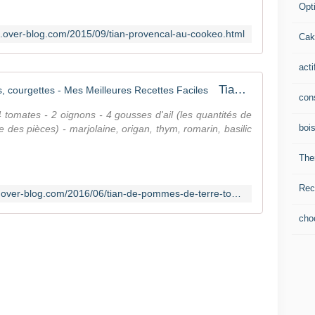
Opti
es.over-blog.com/2015/09/tian-provencal-au-cookeo.html
Cak
acti
Tian de pommes de terre, tomates, courgettes - Mes Meilleures Recettes Faciles
con
 tomates - 2 oignons - 4 gousses d'ail (les quantités de
boi
e des pièces) - marjolaine, origan, thym, romarin, basilic
The
Rec
http://mesmeilleuresrecettesfaciles.over-blog.com/2016/06/tian-de-pommes-de-terre-tomates-courgettes.html
cho