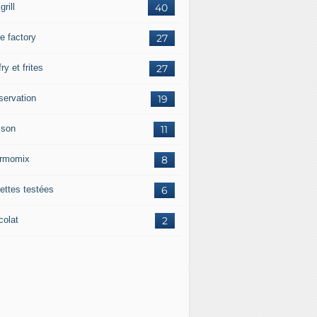
grill
40
e factory
27
fry et frites
27
servation
19
sson
11
rmomix
8
ettes testées
6
colat
2