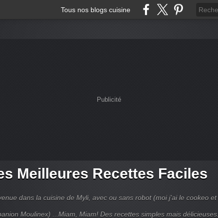
Tous nos blogs cuisine
Publicité
s Meilleures Recettes Faciles
enue dans la cuisine de Myli, avec ou sans robot (moi j'ai le cookeo et 
anion Moulinex) ...Miam, Miam! Des recettes simples mais délicieuses.