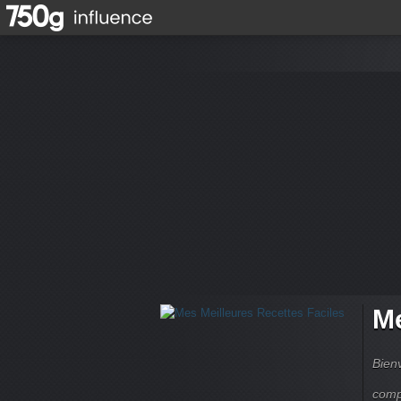
Me
Bienv
comp