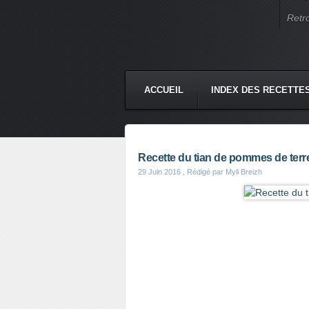
Retr
ACCUEIL
INDEX DES RECETTE
Recette du tian de pommes de ter
29 Juin 2016
, Rédigé par Myli Breizh