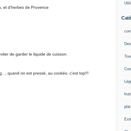
Uti
, et d'herbes de Provence
Caté
com
Des
viter de garder le liquide de cuisson.
Tou
Coo
ng..., quand on est pressé, au cookéo, c'est top!!!
Lég
frui
plat
Extr