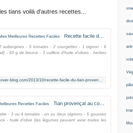
sna
 tians voilà d'autres recettes...
div
sau
Recette facile du tian provençal - Mes Meilleures Recettes Faciles
anti
 2 aubergines - 5 tomates - 2 courgettes - 1 oignon - 6
il) - 50 g de beurre - 3 cuillère d'huile d'olives - herbes
vola
Vég
http://mesmeilleuresrecettesfaciles.over-blog.com/2013/10/recette-facile-du-tian-proven%C3%A7al.html
pât
pot
Tian provençal au cookéo - Mes Meilleures Recettes Faciles
kra
tte - 3 ou 4 tomates - un ou deux oignons - 5 gousses
nce - huile d'olive (les légumes peuvent avoir toutes les
Mou