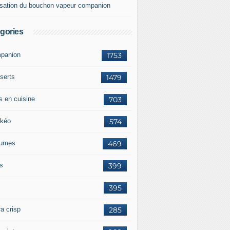
lisation du bouchon vapeur companion
gories
panion
1753
serts
1479
s en cuisine
703
kéo
574
umes
469
ts
399
395
a crisp
285