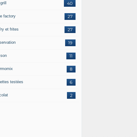
grill
40
e factory
27
fry et frites
27
servation
19
sson
11
rmomix
8
ettes testées
6
colat
2