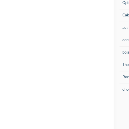
Opti
Cak
acti
con
boi
The
Rec
cho