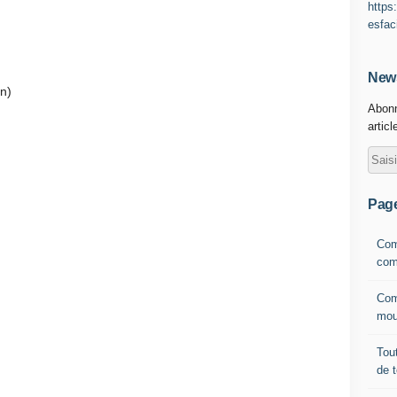
https
esfac
News
on)
Abonn
articl
Pag
Com
com
Com
mou
Tout
de 