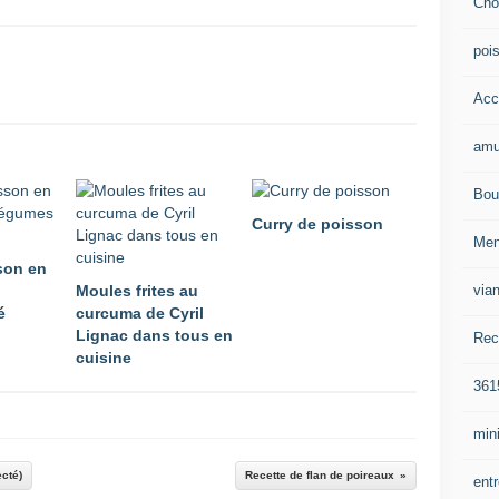
Cho
poi
Acc
amu
Bou
Curry de poisson
Me
sson en
via
Moules frites au
é
curcuma de Cyril
Lignac dans tous en
Rec
cuisine
361
mini
cté)
Recette de flan de poireaux
ent