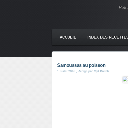
Retr
ACCUEIL
INDEX DES RECETTE
Samoussas au poisson
1 Juillet 2016
, Rédigé par Myli Breizh