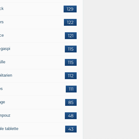
ck
129
ers
122
ce
121
-gaspi
115
ille
115
étarien
112
es
111
age
85
mpouz
48
le tablette
43