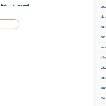
Retour à l'accueil
sna
div
sau
anti
vola
Vég
pât
pot
kra
Mou