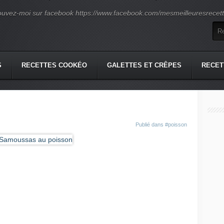
ouvez-moi sur facebook https://www.facebook.com/mesmeilleuresrecette
S
RECETTES COOKÉO
GALETTES ET CRÊPES
RECET
Publié dans
#poisson