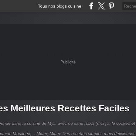
Tous nos blogs cuisine
Publicité
s Meilleures Recettes Faciles
enue dans la cuisine de Myli, avec ou sans robot (moi j'ai le cookeo et 
anion Moulinex) ...Miam, Miam! Des recettes simples mais délicieuses.