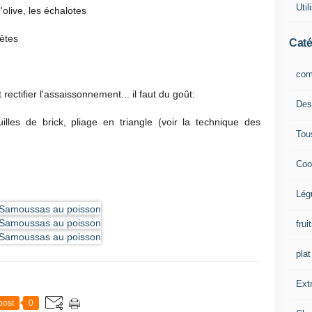
Uti
'olive, les échalotes
rêtes
Caté
com
et rectifier l'assaissonnement... il faut du goût:
Des
lles de brick, pliage en triangle (voir la technique des
Tou
Coo
Lég
frui
plat
Extr
post
0