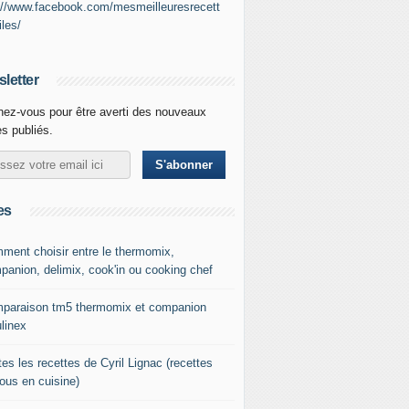
://www.facebook.com/mesmeilleuresrecett
iles/
letter
ez-vous pour être averti des nouveaux
es publiés.
es
ment choisir entre le thermomix,
panion, delimix, cook'in ou cooking chef
paraison tm5 thermomix et companion
linex
es les recettes de Cyril Lignac (recettes
tous en cuisine)