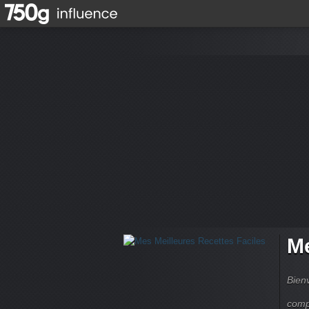
Me
Bienv
comp