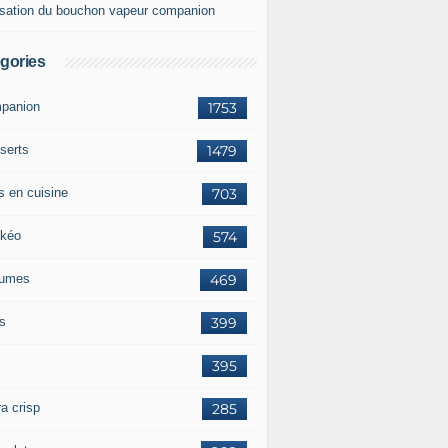
lisation du bouchon vapeur companion
gories
panion
1753
serts
1479
s en cuisine
703
kéo
574
umes
469
ts
399
395
a crisp
285