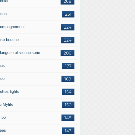
colat
268
sson
251
ompagnement
224
se-bouche
224
langerie et viennoiserie
206
nus
177
nde
169
ettes lights
154
5 Mylife
150
 bol
148
rées
143