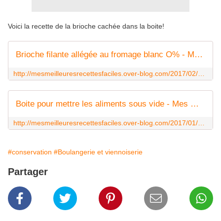
Voici la recette de la brioche cachée dans la boite!
Brioche filante allégée au fromage blanc O% - Mes Meilleures Recettes Faciles
http://mesmeilleuresrecettesfaciles.over-blog.com/2017/02/brioche-allegee-au-fromage-blanc-o.html
Boite pour mettre les aliments sous vide - Mes Meilleures Recettes Faciles
http://mesmeilleuresrecettesfaciles.over-blog.com/2017/01/boite-pour-mettre-les-aliments-sous-vide.html
#conservation
#Boulangerie et viennoiserie
Partager