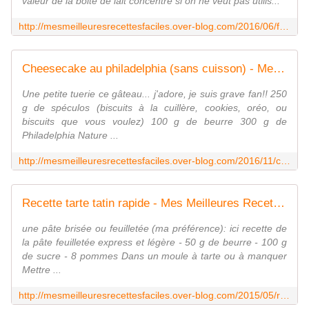
valeur de la boite de lait concentré si on ne veut pas utilis...
http://mesmeilleuresrecettesfaciles.over-blog.com/2016/06/flan-antillais.html
Cheesecake au philadelphia (sans cuisson) - Mes Meilleures Recettes Faciles
Une petite tuerie ce gâteau... j'adore, je suis grave fan!! 250
g de spéculos (biscuits à la cuillère, cookies, oréo, ou
biscuits que vous voulez) 100 g de beurre 300 g de
Philadelphia Nature ...
http://mesmeilleuresrecettesfaciles.over-blog.com/2016/11/cheesecake-a-la-vanille-au-philadelphia-sans-cuisson.html
Recette tarte tatin rapide - Mes Meilleures Recettes Faciles
une pâte brisée ou feuilletée (ma préférence): ici recette de
la pâte feuilletée express et légère - 50 g de beurre - 100 g
de sucre - 8 pommes Dans un moule à tarte ou à manquer
Mettre ...
http://mesmeilleuresrecettesfaciles.over-blog.com/2015/05/recette-tarte-tatin-rapide.html