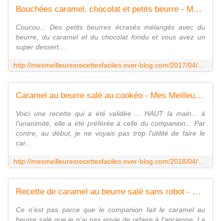
Bouchées caramel, chocolat et petits beurre - Mes Meilleures Recettes Faciles
Coucou... Des petits beurres écrasés mélangés avec du
beurre, du caramel et du chocolat fondu et vous avez un
super dessert....
http://mesmeilleuresrecettesfaciles.over-blog.com/2017/04/bouchees-caramel-chocolat-et-petits-beurre.html
Caramel au beurre salé au cookéo - Mes Meilleures Recettes Faciles
Voici une recette qui a été validée ... HAUT la main... à
l'unanimité, elle a été préférée à celle du companion... Par
contre, au début, je ne voyais pas trop l'utilité de faire le
car...
http://mesmeilleuresrecettesfaciles.over-blog.com/2018/04/caramel-au-beurre-sale-au-cookeo.html
Recette de caramel au beurre salé sans robot - Mes Meilleures Recettes Faciles
Ce n'est pas parce que le companion fait le caramel au
beurre salé que je n'ai pas envie de refaire à l'ancienne. La