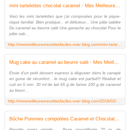
mini tartelettes chocolat caramel - Mes Meilleures Recettes Faciles
Voici les mini tartelettes que j'ai composées pour le pique-
nique familial. Bien pratique... et délicieux... Une pâte sablée
Du caramel au beurre salé Une ganache au chocolat Pour la
pâte sab...
http://mesmeilleuresrecettesfaciles.over-blog.com/mini-tartelettes-chocolat-caramel.html
Mug cake au caramel au beurre salé - Mes Meilleures Recettes Faciles
Envie d'un petit dessert express à déguster dans le canapé
en guise de réconfort... le mug cake est parfait!!! Réalisé et
cuit en 5 min. 30 ml de lait 65 g de farine 100 g de caramel
au beurr...
http://mesmeilleuresrecettesfaciles.over-blog.com/2018/02/mug-cake-au-caramel-au-beurre-sale.html
Bûche Pommes compotées Caramel et Chocolat - Mes Meilleures Recettes Faciles
Recette assez simple ... Base croustillante 70 gr. de