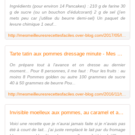
Ingrédients (pour environ 14 Pancakes) : 210 g de farine 30
g de sucre (ou un bouchon d'édulcorant) 2 g de sel (j'en
mets peu car j'utilise du beurre demi-sel) Un paquet de
levure chimique 1 oeuf...
http://mesmeilleuresrecettesfaciles.over-blog.com/2017/05/les-pancakes-de-martha-stewart.html
Tarte tatin aux pommes dressage minute - Mes Meilleures Recettes Faciles
On prépare tout à l'avance et on dresse au dernier
moment... Pour 8 personnes, il me faut : Pour les fruits : au
moins 8 Pommes golden ou autre 100 grammes de sucre
40 à 50 grammes de beurre Pou...
http://mesmeilleuresrecettesfaciles.over-blog.com/2016/11/tarte-tatin-aux-pommes-dressage-minute.html
Invisible moelleux aux pommes, au caramel et au fromage blanc - Mes Meilleures Recettes Faciles
Voici une recette que je n'aurai jamais faite si je n'avais pas
été à court de lait... j'ai juste remplacé le lait par du fromage