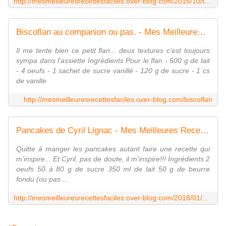
http://mesmeilleuresrecettesfaciles.over-blog.com/2016/10/tarte-caramel-chocolat-au-companion-ou-pas-decor-chocolat-blanc.html
Biscoflan au companion ou pas. - Mes Meilleures Recettes Faciles
Il me tente bien ce petit flan... deux textures c'est toujours
sympa dans l'assiette Ingrédients Pour le flan - 500 g de lait
- 4 oeufs - 1 sachet de sucre vanillé - 120 g de sucre - 1 cs
de vanille
http://mesmeilleuresrecettesfaciles.over-blog.com/biscoflan
Pancakes de Cyril Lignac - Mes Meilleures Recettes Faciles
Quitte à manger les pancakes autant faire une recette qui
m'inspire... Et Cyril, pas de doute, il m'inspire!!! Ingrédients 2
oeufs 50 à 80 g de sucre 350 ml de lait 50 g de beurre
fondu (ou pas ...
http://mesmeilleuresrecettesfaciles.over-blog.com/2018/01/pancakes-de-cyril-lignac.html