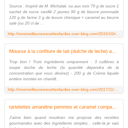
Source : Inspiré de M. Michalak. ou aux noix 70 g de sucre 1
sachet de sucre vanillé 2 jaunes 90 g de beurre pommade
120 g de farine 3 g de levure chimique + caramel au beurre
salé (ou 20 cl de ...
http://mesmeilleuresrecettesfaciles.over-blog.com/2015/10/recette-krumchy-au-companion-moulinex.html
Mousse à la confiture de lait (dulche de leche) au companion - Mes Meilleures Recettes Faciles
Trop bon ! Trois ingrédients uniquement - 3 cuillères à
soupe duche de leche (la quantité dépendra de la
concentration que vous désirez) - 200 g de Crème liquide
entière montée en chantill...
http://mesmeilleuresrecettesfaciles.over-blog.com/2017/11/mousse-au-duche-de-leche-au-companion.html
tartelettes amandine pommes et caramel companion moulinex - Mes Meilleures Recettes Faciles
J'aime bien quand moulinex me propose des recettes
gourmandes avec des ingrédients simples... celle-là je vais