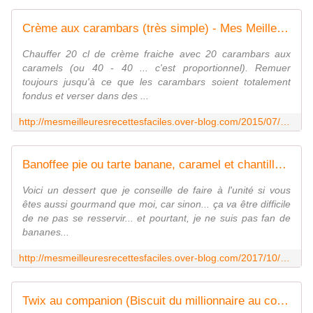
Crème aux carambars (très simple) - Mes Meilleures Recettes Faciles
Chauffer 20 cl de crème fraiche avec 20 carambars aux
caramels (ou 40 - 40 ... c'est proportionnel). Remuer
toujours jusqu'à ce que les carambars soient totalement
fondus et verser dans des ...
http://mesmeilleuresrecettesfaciles.over-blog.com/2015/07/creme-aux-carambars-tres-simple.html
Banoffee pie ou tarte banane, caramel et chantilly (avec ou sans companion ou robot) - Mes Meilleures Recettes Faciles
Voici un dessert que je conseille de faire à l'unité si vous
êtes aussi gourmand que moi, car sinon... ça va être difficile
de ne pas se resservir... et pourtant, je ne suis pas fan de
bananes...
http://mesmeilleuresrecettesfaciles.over-blog.com/2017/10/banoffee-pie-ou-tarte-banane-caramel-et-chantilly-avec-ou-sans-companion-ou-robot.html
Twix au companion (Biscuit du millionnaire au companion) - Mes Meilleures Recettes Faciles