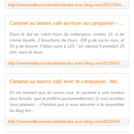
http://mesmeilleuresrecettesfaciles.over-blog.com/2017/04/tiramisu-breton-pommes-caramel-au-beurre-sale-au-companion-ou-pas.html
Caramel au beurre salé au rhum au companion - Mes Meilleures Recettes Faciles
Dans le bol du robot muni du mélangeur, mettez 15 cl de
crème liquide, 2 bouchons de rhum, 200 g de sucre roux, et
50 g de beurre. Faites cuire à 125 ° en vitesse 5 pendant 25
min, sans le bouc...
http://mesmeilleuresrecettesfaciles.over-blog.com/2018/02/caramel-au-beurre-sale-au-rhum.html
Caramel au beurre salé avec le companion - Mes Meilleures Recettes Faciles
En ne mettant que du sucre roux, le caramel a une couleur
plus foncée, que je préfère personnellement Si mes recettes
vous plaisent... n'hésitez pas à vous abonner à la newsletter
du blog (en...
http://mesmeilleuresrecettesfaciles.over-blog.com/2014/04/caramel-au-beurre-sale-avec-le-companion.html