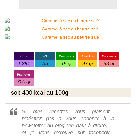
Kcal
IG
Protéines
Lipides
Glucides
1 281
55
18 gr
97 gr
83 gr
Portions
320 gr
soit 400 kcal au 100g
Si mes recettes vous plaisent...
n'hésitez pas à vous abonner à la
newsletter du blog (en haut à droite) ...
et je vous retrouve sur facebook...