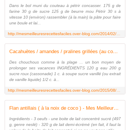
Dans le bol muni du couteau à pétrir concasser. 175 g de
farine 30 g de sucre 125 g de beurre mou Pétrir 30 s à
vitesse 10 (environ) rassembler (à la main) la pâte pour faire
une boule et lai...
http://mesmeilleuresrecettesfaciles.over-blog.com/2014/02/biscuit-du-millionnaire-au-companion-twix-au-companion.html
Cacahuètes / amandes / pralines grillées (au companion ou pas) ... chouchous - Mes Meilleures Recettes Faciles
Des chouchous comme à la plage ... un bon moyen de
prolonger ses vacances INGRÉDIENTS 120 g eau 200 g
sucre roux (cassonade) 1 c. à soupe sucre vanillé (ou extrait
de vanille liquide) 1/2 c. à...
http://mesmeilleuresrecettesfaciles.over-blog.com/2015/08/cacahuetes-amandes-pralines-grillees-au-companion.html
Flan antillais ( à la noix de coco ) - Mes Meilleures Recettes Faciles
Ingrédients - 3 oeufs - une boite de lait concentré sucré (497
g, genre neslé) - 320 g de lait demi-écrémé (en fait, il faut la