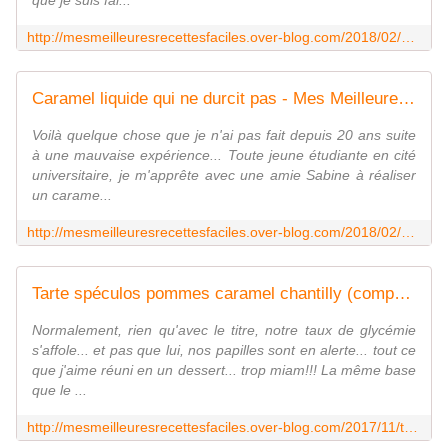
que je suis fai...
http://mesmeilleuresrecettesfaciles.over-blog.com/2018/02/crepes-de-pierre-herme.html
Caramel liquide qui ne durcit pas - Mes Meilleures Recettes Faciles
Voilà quelque chose que je n'ai pas fait depuis 20 ans suite
à une mauvaise expérience... Toute jeune étudiante en cité
universitaire, je m'apprête avec une amie Sabine à réaliser
un carame...
http://mesmeilleuresrecettesfaciles.over-blog.com/2018/02/caramel-liquide-a-la-casserole-ou-au-cookeo.html
Tarte spéculos pommes caramel chantilly (companion ou pas) - Mes Meilleures Recettes Faciles
Normalement, rien qu'avec le titre, notre taux de glycémie
s'affole... et pas que lui, nos papilles sont en alerte... tout ce
que j'aime réuni en un dessert... trop miam!!! La même base
que le ...
http://mesmeilleuresrecettesfaciles.over-blog.com/2017/11/tarte-speculos-pommes-caramel-chantilly-companion-ou-pas.html