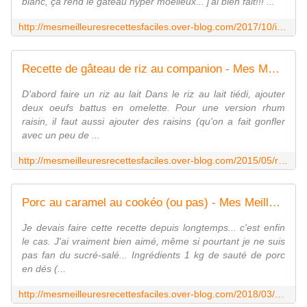
blanc, ça rend le gâteau hyper moelleux... j'ai bien fait!!! ...
http://mesmeilleuresrecettesfaciles.over-blog.com/2017/10/invisible-moelleux-aux-pommes-au-caramel-et-au-fromage-blanc.html
Recette de gâteau de riz au companion - Mes Meilleures Recettes Faciles
D'abord faire un riz au lait Dans le riz au lait tiédi, ajouter
deux oeufs battus en omelette. Pour une version rhum
raisin, il faut aussi ajouter des raisins (qu'on a fait gonfler
avec un peu de ...
http://mesmeilleuresrecettesfaciles.over-blog.com/2015/05/recette-de-gateau-de-riz-au-companion.html
Porc au caramel au cookéo (ou pas) - Mes Meilleures Recettes Faciles
Je devais faire cette recette depuis longtemps... c'est enfin
le cas. J'ai vraiment bien aimé, même si pourtant je ne suis
pas fan du sucré-salé... Ingrédients 1 kg de sauté de porc
en dés (...
http://mesmeilleuresrecettesfaciles.over-blog.com/2018/03/porc-au-caramel-au-cookeo-ou-pas.html