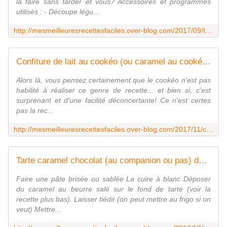
la faire sans tarder et vous? Accessoires et programmes
utilisés : - Découpe légu...
http://mesmeilleuresrecettesfaciles.over-blog.com/2017/09/tartelettes-amandine-pommes-et-caramel-companion-moulinex.html
Confiture de lait au cookéo (ou caramel au cookéo) - Mes Meilleures Recettes Faciles
Alors là, vous pensez certainement que le cookéo n'est pas
habilité à réaliser ce genre de recette... et bien si, c'est
surprenant et d'une facilité déconcertante! Ce n'est certes
pas la rec...
http://mesmeilleuresrecettesfaciles.over-blog.com/2017/11/confiture-de-lait-au-cookeo-ou-caramel-au-cookeo.html
Tarte caramel chocolat (au companion ou pas) décor chocolat blanc - Mes Meilleures Recettes Faciles
Faire une pâte brisée ou sablée La cuire à blanc Déposer
du caramel au beurre salé sur le fond de tarte (voir la
recette plus bas). Laisser tiédir (on peut mettre au frigo si on
veut) Mettre...