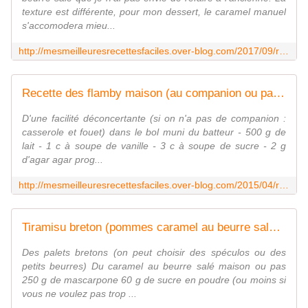
texture est différente, pour mon dessert, le caramel manuel
s'accomodera mieu...
http://mesmeilleuresrecettesfaciles.over-blog.com/2017/09/recette-de-caramel-au-beurre-sale-sans-robot.html
Recette des flamby maison (au companion ou pas) - Mes Meilleures Recettes Faciles
D'une facilité déconcertante (si on n'a pas de companion :
casserole et fouet) dans le bol muni du batteur - 500 g de
lait - 1 c à soupe de vanille - 3 c à soupe de sucre - 2 g
d'agar agar prog...
http://mesmeilleuresrecettesfaciles.over-blog.com/2015/04/recette-des-flamby-maison-au-companion-ou-pas.html
Tiramisu breton (pommes caramel au beurre salé), au companion ou pas - Mes Meilleures Recettes Faciles
Des palets bretons (on peut choisir des spéculos ou des
petits beurres) Du caramel au beurre salé maison ou pas
250 g de mascarpone 60 g de sucre en poudre (ou moins si
vous ne voulez pas trop ...