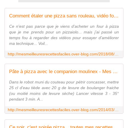
Comment étaler une pizza sans rouleau, vidéo four ferrari G3 - Mes Meilleures Recettes Faciles
Ce n'est pas parce que je viens d'acheter un four à pizza
que je me prends pour un pizzaiolo... mais j'ai passé un
temps fou à regarder des vidéos pour essayer d'améliorer
ma technique... Voil...
http://mesmeilleuresrecettesfaciles.over-blog.com/2018/08/comment-etaler-une-pizza.html
Pâte à pizza avec le companion moulinex - Mes Meilleures Recettes Faciles
Dans le robot muni du couteau pour pétrir concasser, mettre
25 cl d'eau tiède avec 20 g de levure de boulanger fraiche
(ou moitié moins de levure sèche) Lancer vitesse 3 - 35°
pendant 3 min. A...
http://mesmeilleuresrecettesfaciles.over-blog.com/2014/03/pate-a-pizza-avec-le-companion-moulinex.html
Ce soir, c'est soirée pizza... toutes mes recettes de pizza - Mes Meilleures Recettes Faciles