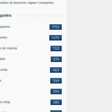
lisation du bouchon vapeur companion
gories
panion
1753
serts
1479
s en cuisine
703
kéo
574
umes
469
ts
399
395
a crisp
285