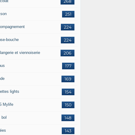
colat
268
sson
251
ompagnement
224
se-bouche
224
langerie et viennoiserie
206
nus
177
nde
169
ettes lights
154
5 Mylife
150
 bol
148
rées
143