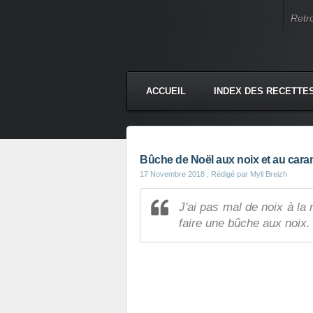
Retr
ACCUEIL
INDEX DES RECETTE
Bûche de Noël aux noix et au cara
17 Novembre 2018
, Rédigé par Myli Breizh
J'ai pas mal de noix à la
faire une bûche aux noix.