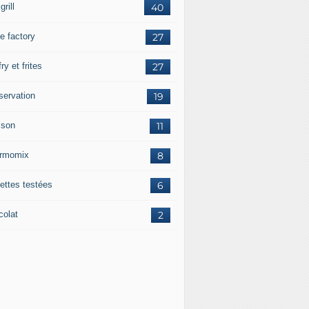
grill
40
e factory
27
fry et frites
27
servation
19
sson
11
rmomix
8
ettes testées
6
colat
2