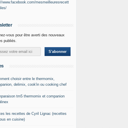
://www.facebook.com/mesmeilleuresrecett
iles/
letter
ez-vous pour être averti des nouveaux
es publiés.
es
ment choisir entre le thermomix,
panion, delimix, cook'in ou cooking chef
paraison tm5 thermomix et companion
linex
es les recettes de Cyril Lignac (recettes
tous en cuisine)