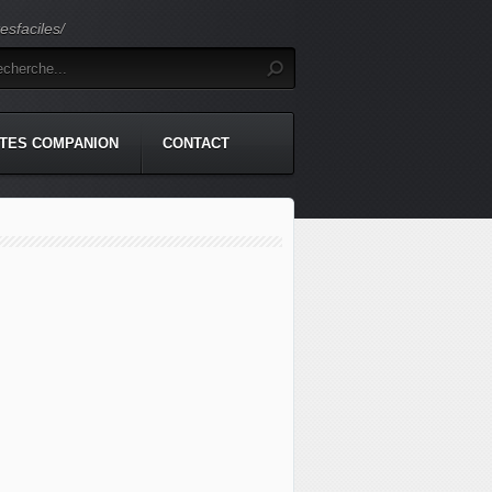
sfaciles/
TES COMPANION
CONTACT