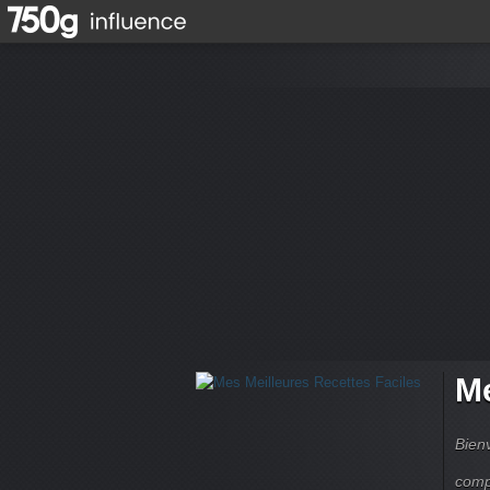
Me
Bienv
comp