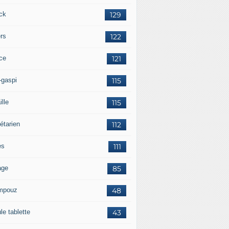
ck
129
ers
122
ce
121
-gaspi
115
ille
115
étarien
112
es
111
age
85
mpouz
48
le tablette
43