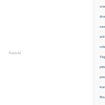
sna
div
sau
anti
vola
Publicité
Vég
pât
pot
kra
Mou