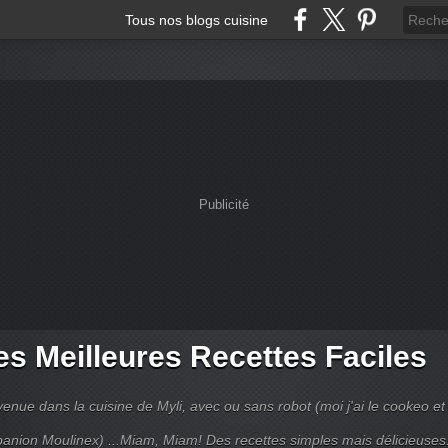
Tous nos blogs cuisine
Publicité
s Meilleures Recettes Faciles
enue dans la cuisine de Myli, avec ou sans robot (moi j'ai le cookeo et 
anion Moulinex) ...Miam, Miam! Des recettes simples mais délicieuses.