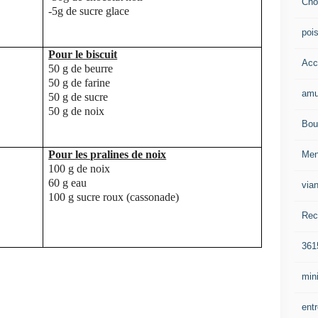
Cho
-5g de sucre glace
poi
Pour le biscuit
Acc
50 g de beurre
50 g de farine
amu
50 g de sucre
50 g de noix
Bou
Pour les pralines de noix
Me
100 g de noix
60 g eau
via
100 g sucre roux (cassonade)
Rec
361
mini
ent