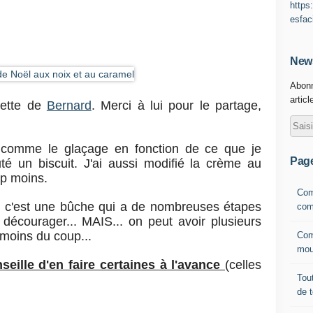
https
esfac
News
Abonn
articl
cette de
Bernard
. Merci à lui pour le partage,
s comme le glaçage en fonction de ce que je
Pag
uté un biscuit. J'ai aussi modifié la crème au
p moins.
Com
, c'est une bûche qui a de nombreuses étapes
com
 décourager... MAIS... on peut avoir plusieurs
 moins du coup...
Com
mou
seille d'en faire certaines à l'avance
(celles
Tout
de 