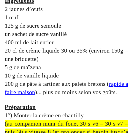
Ingrédients
2 jaunes d’œufs
1 œuf
125 g de sucre semoule
un sachet de sucre vanillé
400 ml de lait entier
20 cl de crème liquide 30 ou 35% (environ 150g =
une briquette)
5 g de maïzena
10 g de vanille liquide
200 g de pâte à tartiner aux palets bretons (
rapide à
faire maison
)... plus ou moins selon vos goûts.
Préparation
1°) Monter la crème en chantilly.
(au companion muni du fouet 30 s v6 – 30 s v7 –
puis 30 s vitesse 8 (et prolonger si besoin jusqu’à