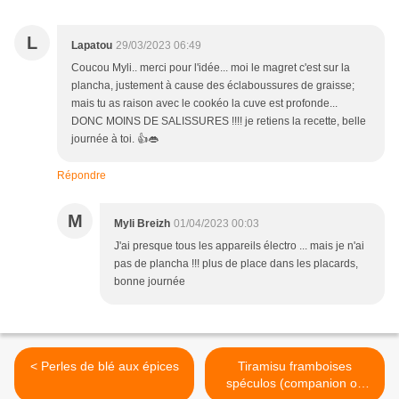
L
Lapatou
29/03/2023 06:49
Coucou Myli.. merci pour l'idée... moi le magret c'est sur la
plancha, justement à cause des éclaboussures de graisse;
mais tu as raison avec le cookéo la cuve est profonde...
DONC MOINS DE SALISSURES !!!! je retiens la recette, belle
journée à toi. 👍👄
Répondre
M
Myli Breizh
01/04/2023 00:03
J'ai presque tous les appareils électro ... mais je n'ai
pas de plancha !!! plus de place dans les placards,
bonne journée
< Perles de blé aux épices
Tiramisu framboises
spéculos (companion ou