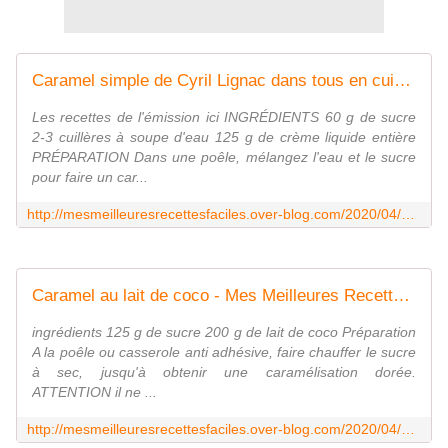
Caramel simple de Cyril Lignac dans tous en cuisine - Mes Meilleures Recettes Faciles
Les recettes de l'émission ici INGRÉDIENTS 60 g de sucre
2-3 cuillères à soupe d'eau 125 g de crème liquide entière
PRÉPARATION Dans une poêle, mélangez l'eau et le sucre
pour faire un car...
http://mesmeilleuresrecettesfaciles.over-blog.com/2020/04/caramel-simple-de-cyril-lignac-dans-tous-en-cuisine.html
Caramel au lait de coco - Mes Meilleures Recettes Faciles
ingrédients 125 g de sucre 200 g de lait de coco Préparation
A la poêle ou casserole anti adhésive, faire chauffer le sucre
à sec, jusqu'à obtenir une caramélisation dorée.
ATTENTION il ne ...
http://mesmeilleuresrecettesfaciles.over-blog.com/2020/04/caramel-au-lait-de-coco.html