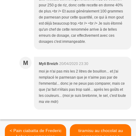
pour 250 g de riz, donc cette recette en donne 40%
de plus.<br /> Et aussi généralement 100 grammes
de parmesan pour cette quantité, ce qui à mon gout
est déjà beaucoup trop.<br /> <br /> Je suis étonné
qu'un chef de cette renommée arrive à de telles
erreurs de dosage, car effectivement avec ces
dosages c'est immangeable.
M
Myli Breizh
20/04/2020 23:30
moi je n'ai pas mis les 2 litres de bouillon... et j'ai
remplacé le parmesan que je n'aime pas par de
l'emmental... donc je ne peux pas comparer, mais ce
que j'ai fait n'étais pas trop salé... après les goûts et
les couleurs... (moi je suis bretonne, le sel, c'est toute
ma vie mdr)
< Pain ciabatta de Frederic
tiramisu au chocolat au