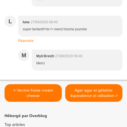
L
luna
27/06/2020 08:40
super tentant!!<br /> merci! bonne journée
Répondre
M
Myli Breizh
27/06/2020 09:46
Merci
< Verrine fraise cream
Agar agar et gélatine:
cheese
équivalence et utilisation >
Hébergé par Overblog
Top articles