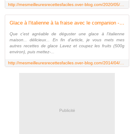
http://mesmeilleuresrecettesfaciles.over-blog.com/2020/05/palmiers-sucres-de-cyril-lignac.html
Glace à l'italienne à la fraise avec le companion - Mes Meilleures Recettes Faciles
Que c'est agréable de déguster une glace à l'italienne
maison... délicieux... En fin d'article, je vous mets mes
autres recettes de glace Lavez et coupez les fruits (500g
environ), puis mettez-...
http://mesmeilleuresrecettesfaciles.over-blog.com/2014/04/glace-a-l-italienne-a-la-fraise-avec-le-companion.html
Publicité