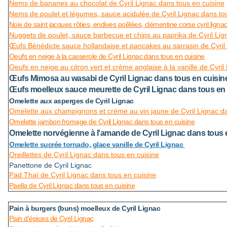
Nems de bananes au chocolat de Cyril Lignac dans tous en cuisine
Nems de poulet et légumes, sauce acidulée de Cyril Lignac dans to
Noix de saint jacques rôties, endives poêlées, clémentine corse cyril ligna
Nuggets de poulet, sauce barbecue et chips au paprika de Cyril Lig
Œufs Bénédicte sauce hollandaise et pancakes au sarrasin de Cyril
Oeufs en neige à la casserole de Cyril Lignac dans tous en cuisine
Oeufs en neige au citron vert et crème anglaise à la vanille de Cyril
Œufs Mimosa au wasabi de Cyril Lignac dans tous en cuisin
Œufs moelleux sauce meurette de Cyril Lignac dans tous en 
Omelette aux asperges de Cyril Lignac
Omelette aux champignons et crème au vin jaune de Cyril Lignac da
Omelette jambon fromage de Cyril Lignac dans tous en cuisine
Omelette norvégienne à l'amande de Cyril Lignac dans tous 
Omelette sucrée tornado, glace vanille de Cyril Lignac
Oreillettes de Cyril Lignac dans tous en cuisine
Panettone de Cyril Lignac
Pad Thaï de Cyril Lignac dans tous en cuisine
Paella de Cyril Lignac dans tous en cuisine
Pain à burgers (buns) moelleux de Cyril Lignac
Pain d'épices de Cyril Lignac