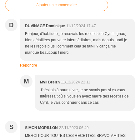
Ajouter un commentaire
D
DUVINAGE Dominique
11/12/2024 17:47
Bonjour, d'habitude, je recevais les recettes de Cyril Lignac,
bien détaillées par votre intermédiaires, mais depuis lundi je
ne les reçois plus ! comment cela se fait-il ? car ça me
manque beaucoup ! merci
Répondre
M
Myli Breizh
11/12/2024 22:11
J'hésitais à poursuivre, je ne savais pas si ça vous
intéressait où si vous en aviez marre des recettes de
Cyril, je vais continuer dans ce cas
S
SIMON MORILLON
22/11/2023 06:49
MERCI POUR TOUTES CES RECETTES. BRAVO. AMITIES