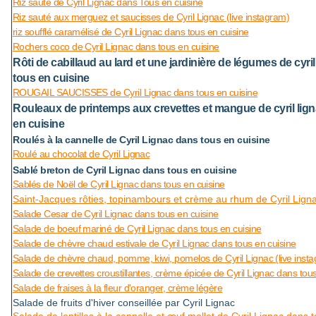
Riz sauté de Cyril Lignac dans Tous en cuisine
Riz sauté aux merguez et saucisses de Cyril Lignac (live instagram)
riz soufflé caramélisé de Cyril Lignac dans tous en cuisine
Rochers coco de Cyril Lignac dans tous en cuisine
Rôti de cabillaud au lard et une jardinière de légumes de cyri
tous en cuisine
ROUGAIL SAUCISSES de Cyril Lignac dans tous en cuisine
Rouleaux de printemps aux crevettes et mangue de cyril lig
en cuisine
Roulés à la cannelle de Cyril Lignac dans tous en cuisine
Roulé au chocolat de Cyril Lignac
Sablé breton de Cyril Lignac dans tous en cuisine
Sablés de Noël de Cyril Lignac dans tous en cuisine
Saint-Jacques rôties, topinambours et crème au rhum de Cyril Lign
Salade Cesar de Cyril Lignac dans tous en cuisine
Salade de boeuf mariné de Cyril Lignac dans tous en cuisine
Salade de chèvre chaud estivale de Cyril Lignac dans tous en cuisine
Salade de chèvre chaud, pomme, kiwi, pomelos de Cyril Lignac (live inst
Salade de crevettes croustillantes, crème épicée de Cyril Lignac dans tous
Salade de fraises à la fleur d'oranger, crème légère
Salade de fruits d'hiver conseillée par Cyril Lignac