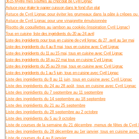
3615 Mylife mes soufflés au chocolat de Cyril Lignac
Astuce pour étaler le papier cuisson dans le fond d'un plat
Astuce de Cyril Lignac pour éviter les grumeaux dans la pâte à crêpes o
Astuce de Cyril Lignac pour une vinaigrette émulsionnée
Risotto de coquillettes au jambon au cookéo (inspiration Cyril Lignac)
Tous en cuisine, liste des ingrédients du 20 au 24 avril
Liste des ingrédients pour tous en cuisine de cyril lignac du 27 .avril au 1er mai
Liste des ingrédients du 4 au 8 mai, tous en cuisine avec Cyril Lignac
Liste des ingrédients du 11 au 15 mai, tous en cuisine avec Cyril Lignac
Liste des ingrédients du 18 au 22 mai tous en cuisine Cyril Lignac
Liste des ingrédients du 25 au 29 mai, tous en cuisine avec Cyril Lignac
Liste des ingrédients du 1 au 5 juin, tous en cuisine avec Cyril Lignac
Liste des ingrédients du 8 au 11 juin, tous en cuisine avec Cyril Lignac
Liste des ingrédients du 24 au 28 août, tous en cuisine avec Cyril Lignac
Liste des ingrédients du 7 septembre au 11 septembre
Liste des ingrédients du 14 septembre au 18 septembre
Liste des ingrédients du 21 au 25 septembre
Liste des ingrédients du 28 septembre au 2 octobre
Liste des ingrédients du 5 au 9 octobre
Liste de courses de la semaine du 21 décembre, menus de fêtes de Cyril 
Liste des ingrédients du 28 décembre au 1er janvier, tous en cuisine avec 
Liste de courses du 4 au 8 janvier