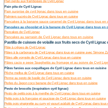
Pain perdu aux framboises de Cyril Lignac
Pain pita de Cyril Lignac
Pain surprise de cyril lignac dans tous en cuisine
Palmiers sucrés de Cyril Lignac dans tous en cuisine
Pancakes à la banane sauce caramel de Cyril Lignac dans tous en 
Pancakes au chocolat et à la banane de Cyril Lignac dans tous en 
Pancakes de Cyril Lignac
Pancakes au sarrasin de Cyril Lignac dans tous en cuisine
Pastilla de cuisses de volaille aux fruits secs de Cyril Ligna
Pâte à crêpes de Cyril Lignac
Pâtes à la carbonara de Cyril Lignac dans tous en cuisine avec Simone Z
Pâtes alle vongole de Cyril Lignac dans tous en cuisine
Pâtes cacio e pepe Spaghettis au fromage et au poivre de Cyril Lig
Pâtes farcies aux coquillages de Cyril Lignac dans tous en cuisine
Pêche melba de Cyril Lignac dans tous en cuisine
Penne au pesto de basilic de Cyril Lignac dans tous en cuisine
Perles du Japon coco banane de Cyril Lignac dans tous en cuisine
Pesto de brocolis (inspiration cyril lignac)
Pesto de petits pois à la menthe de Cyril Lignac dans tous en cuisine
Petits pois à la française et saucisse de Cyril Lignac dans tous en cuisine
Petits pois vinaigrette au curry et yaourt acidulé de Cyril Lignac dans tous 