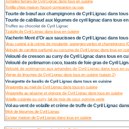
Tomates farcies de Cyril Lignac dans tous en cuisine
Tortilla chips maison (tacos) companion ou pas
Tourte de bœuf aux champignons de Cyril Lignac dans tous 
Tourte de cabillaud aux légumes de cyril lignac dans tous en
Truffes au chocolat de Cyril Lignac
Tzatziki de Cyril Lignac dans tous en cuisine
Vacherin Mont d'Or aux saucisses de Cyril Lignac dans tous
Veau cuisiné à la crème de moutarde, asperges vertes et champignons (Cy
Velouté de carottes parfumé au curcuma de Cyril Lignac dans tous en cui
Velouté de cresson au curry de Cyril Lignac dans tous en cu
Velouté de potimarron coco, toasts de foie gras de Cyril Lig
Velouté de potimarron aux amandes de Cyril Lignac dans tous en cu
Vierge de légumes de Cyril Lignac dans tous en cuisine (saison 2)
Vinaigrette de basilic de Cyril Lignac dans tous en cuisine
Vinaigrette au miel de Cyril Lignac dans tous en cuisine
Vinaigrette au sésame et oignons de Cyril Lignac dans tous en cuisine
Volaille cuisinée au curry, lait de noix de coco, pomme verte
Vol-au-vent de volaille et crème de truffe de Cyril Lignac dan
Wok de légumes de Cyril Lignac
Za'atar maison de Cyril Lignac dans tous en cuisine