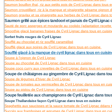
Saumon bouillon thaï, riz aux petits pois de Cyril Lignac dans tous e
Saumon croustillant, riz à la mangue et vinaigrette sésame oignon d
Saumon gravlax et sa vinaigrette aux herbes de Cyril Lignac dans t
Saumon grillé aux épices tandoori et panais de Cyril Lignac 
Sauté de porc asperges et moutarde au cookéo (adaptation recette 
Smoothie glacé bananes fraises de Cyril Lignac dans tous en cuisin
Sorbet fruits rouges de Cyril Lignac
Soufflé au chocolat et riz soufflé caramélisé
Soufflé glacé aux poires de Cyril Lignac dans tous en cuisine
Soufflé glacé à la mangue de cyril lignac dans tous en cuisi
Soupe à l'oignon de Cyril Lignac
Soupe au chocolat de Cyril Lignac dans tous en cuisine
Soupe coco curry aux crevettes de Cyril Lignac dans tous en cuisin
Soupe de châtaignes au gingembre de Cyril Lignac dans tou
Soupe de légumes d'hiver de Cyril Lignac
Soupe de tomates aux vermicelles de Cyril Lignac dans tous en cui
Soupe au pistou de Cyril Lignac dans tous en cuisine
Soupe feuilletée aux champignons de Cyril Lignac dans tous
Soupe Thaïlandaise façon Cyril Lignac dans tous en cuisine
Spaghettis aux saucisses et la sauce tomate de Cyril Lignac ddans 
Succès aux framboises et agrumes de Cyril Lignac dans tous en cui