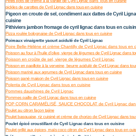
Petits pots de crème à la vanille de Cyril Lignac dans Tous en cuisine
pickles de carottes de Cyril Lignac dans tous en cuisine
Pigeon en croute de sel, condiment aux dattes de Cyril Lign
cuisine
Pithiviers jambon fromage de cyril lignac dans tous en cuisi
Pizza roulée bolognaise de Cyril Lignac dans tous en cuisine
Poireaux vinaigrette yaourt acidulé de Cyril Lignac
Poire Belle-Hélène et crème Chantilly de Cyril Lignac dans tous en 
Poisson au four à l'huile d'olive, vierge de légumes de Cyril Lignac dans t
Poisson en croûte de sel, vierge de légumes Cyril Lignac
Poisson en papillote à la verveine, beurre acidulé de Cyril Lignac dans tou
Poisson mariné aux agrumes de Cyril Lignac dans tous en cuisine
Poisson pané maison de Cyril Lignac dans tous en cuisine
Polenta de Cyril Lignac dans tous en cuisine
Pommes dauphines de Cyril Lignac
Pommes paille de Cyril Lignac dans tous en cuisine
POP CORN CARAMÉLISÉ, SAUCE CHOCOLAT de Cyril Lignac dans 
Poulet au citron façon tajine
Poulet basquaise, riz cuisiné et crème de chorizo de Cyril Lignac dans tou
Poulet épicé croustillant de Cyril Lignac dans tous en cuisine
Poulet grillé aux épices, maïs coco citron de Cyril Lignac dans tous en cui