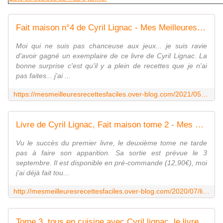
Fait maison n°4 de Cyril Lignac - Mes Meilleures Recettes Faciles
Moi qui ne suis pas chanceuse aux jeux... je suis ravie
d'avoir gagné un exemplaire de ce livre de Cyril Lignac. La
bonne surprise c'est qu'il y a plein de recettes que je n'ai
pas faites... j'ai ...
https://mesmeilleuresrecettesfaciles.over-blog.com/2021/05/fait-maison-n-4-de-cyril-lignac.html
Livre de Cyril Lignac, Fait maison tome 2 - Mes Meilleures Recettes Faciles
Vu le succès du premier livre, le deuxième tome ne tarde
pas à faire son apparition. Sa sortie est prévue le 3
septembre. Il est disponible en pré-commande (12,90€), moi
j'ai déjà fait tou...
http://mesmeilleuresrecettesfaciles.over-blog.com/2020/07/livre-de-cyril-lignac-fait-maison-tome-2.html
Tome 3, tous en cuisine avec Cyril lignac, le livre Fait maison tome 3 disponible - Mes Meilleures Recettes Faciles