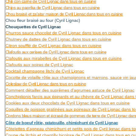
Chili con carne de Cyril Lignac dans tous en cuisine
Chips au paprika de Cyril Lignac dans tous en cuisine
Chou braisé et za'atar maison de Cyril Lignac dans tous en cuisine
Chou fleur braisé au four (Cyril Lignac)
Chouquettes de Cyril Lignac
Churros sauce chocolat de Cyril Lignac dans tous en cuisine
Chutney de dattes de Cyril Lignac dans tous en cuisine
Citron soufflé de Cyril Lignac dans tous en cuisine
Clafoutis aux cerises de Cyril Lignac dans tous en cuisine
Clafoutis aux mirabelles de Cyril Lignac dans tous en cuisine
Clafoutis aux poires de Cyril Lignac
Cocktail champagne litchi de Cyril Lignac
Cocotte de volaille rôtie aux champignons et marrons, sauce vin jau
Coleslaw de Cyril Lignac dans tous en cuisine
Comment détailler des suprêmes d'agrumes astuce de Cyril Lignac
Conchiglionis farcis aux épinards et au chèvre de Cyril Lignac dans 
Cookies aux deux chocolats de Cyril Lignac dans tous en cuisine
Coquilles de poisson gratinées aux poireaux de Cyril Lignac dans to
Cordons bleus maison et écrasé de pommes de terre de Cyril Lignac dans
Côte de boeuf rôtie, ratatouille, chimichurri de Cyril Lignac
Côtelettes d'agneau chimichurri et petits pois de Cyril lignac dans t
Coupe de litchis et chantilly bicolore de Cyril Lignac dans tous en cu