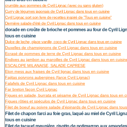
crumble aux pommes de Cyril Lignac (avec ou sans gluten)
Curry de légumes japonais de Cyril Lignac dans tous en cuisine
Cyril Lignac sort son livre de recettes inspiré de "Tous en cuisine"
Dernière salade d'été de Cyril Lignac dans tous en cuisine
dorade en croûte de brioche et pommes au four de Cyril Lig
tous en cuisine
Dulce de leche, glace vanille, coco de Cyril Lignac dans tous en cuisine
Duxelles de champignons de Cyril Lignac dans tous en cuisine
Ecrasé de pommes de terre de Cyril Lignac dans tous en cuisine
Endives au jambon au maroilles de Cyril Lignac dans tous en cuisin
ESCALOPE MILANAISE, SALADE CAPRESE
Eton mess aux fraises de Cyril lignac dans tous en cuisine
Fajitas poivrons aubergines (farce Cyril Lignac)
Falafels de Cyril Lignac dans tous en cuisine
Far breton façon Cyril Lignac
Figues en salade, burrata et sésame de Cyril Lignac dans tous en c
Figues rôties et spéculos de Cyril Lignac dans tous en cuisine
Filet de boeuf au poivre salade d'épinards de Cyril Lignac dans tous
Filet de chapon farci au foie gras, laqué au miel de Cyril Lig
tous en cuisine
Filet de tacaud meunière, risotto de potimarron aux amandes