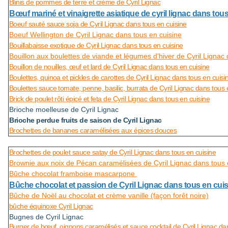
Blinis de pommes de terre et crème de Cyril Lignac
Bœuf mariné et vinaigrette asiatique de cyril lignac dans tou
Boeuf sauté sauce soja de Cyril Lignac dans tous en cuisine
Boeuf Wellington de Cyril Lignac dans tous en cuisine
Bouillabaisse exotique de Cyril Lignac dans tous en cuisine
Bouillon aux boulettes de viande et légumes d'hiver de Cyril Lignac 
Bouillon de nouilles, œuf et lard de Cyril Lignac dans tous en cuisine
Boulettes, quinoa et pickles de carottes de Cyril Lignac dans tous en cuisi
Boulettes sauce tomate, penne, basilic, burrata de Cyril Lignac dans tous 
Brick de poulet rôti épicé et feta de Cyril Lignac dans tous en cuisine
Brioche moelleuse de Cyril Lignac
Brioche perdue fruits de saison de Cyril Lignac
Brochettes de bananes caramélisées aux épices douces
Brochettes de poulet sauce satay de Cyril Lignac dans tous en cuisine
Brownie aux noix de Pécan caramélisées de Cyril Lignac dans tous 
Bûche chocolat framboise mascarpone
Bûche chocolat et passion de Cyril Lignac dans tous en cui
Bûche de Noël au chocolat et crème vanille (façon forêt noire)
bûche équinoxe Cyril Lignac
Bugnes de Cyril Lignac
Burger de bœuf, oignons caramélisés et sauce cocktail de Cyril Lignac da