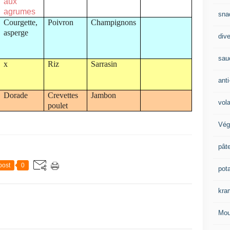
aux
agrumes
sna
Courgette,
Poivron
Champignons
asperge
div
sau
x
Riz
Sarrasin
anti
Dorade
Crevettes
Jambon
vola
poulet
Vég
pât
post
0
pot
kra
Mou