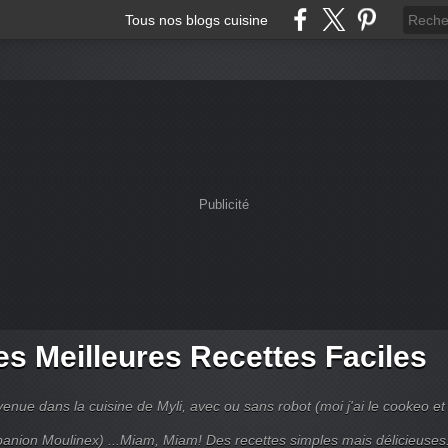
Tous nos blogs cuisine
Publicité
s Meilleures Recettes Faciles
enue dans la cuisine de Myli, avec ou sans robot (moi j'ai le cookeo et 
anion Moulinex) ...Miam, Miam! Des recettes simples mais délicieuses.