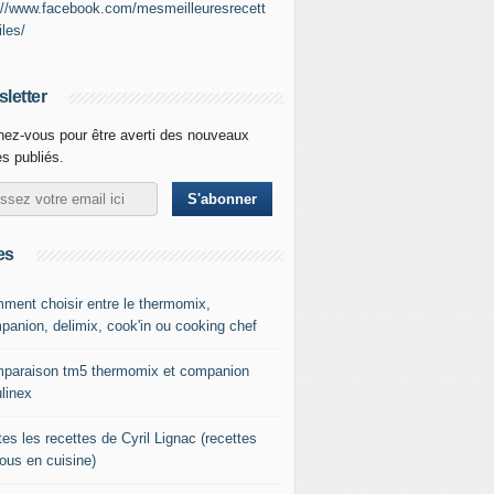
://www.facebook.com/mesmeilleuresrecett
iles/
letter
ez-vous pour être averti des nouveaux
es publiés.
es
ment choisir entre le thermomix,
panion, delimix, cook'in ou cooking chef
paraison tm5 thermomix et companion
linex
es les recettes de Cyril Lignac (recettes
tous en cuisine)