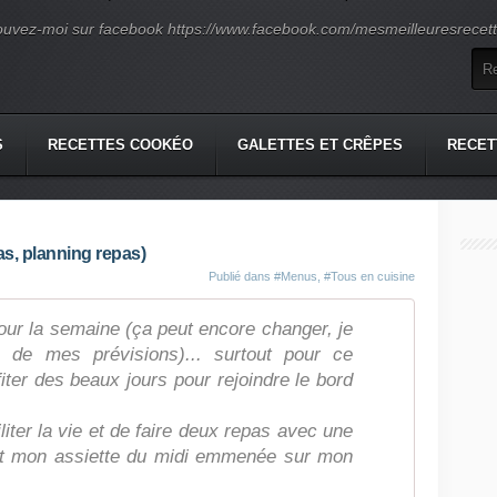
ouvez-moi sur facebook https://www.facebook.com/mesmeilleuresrecette
S
RECETTES COOKÉO
GALETTES ET CRÊPES
RECET
s, planning repas)
Publié dans
#Menus
,
#Tous en cuisine
our la semaine (ça peut encore changer, je
e de mes prévisions)... surtout pour ce
ter des beaux jours pour rejoindre le bord
liter la vie et de faire deux repas avec une
ent mon assiette du midi emmenée sur mon