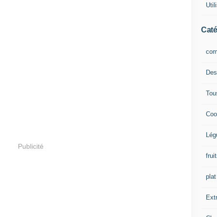
Uti
Caté
com
Des
Tou
Coo
Lég
Publicité
frui
plat
Extr