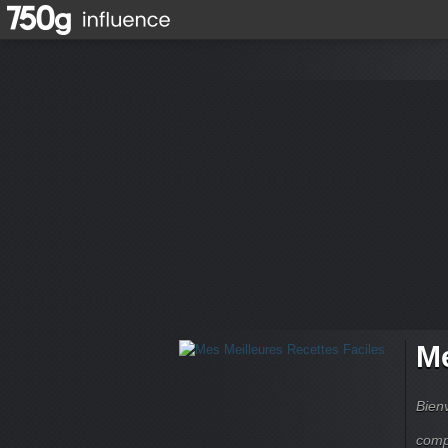
Me
Bienv
comp