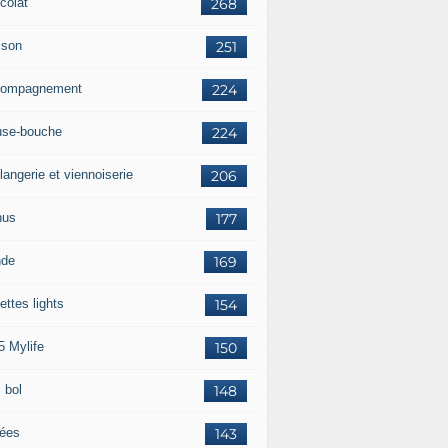
colat
268
sson
251
ompagnement
224
se-bouche
224
langerie et viennoiserie
206
nus
177
nde
169
ettes lights
154
5 Mylife
150
 bol
148
rées
143