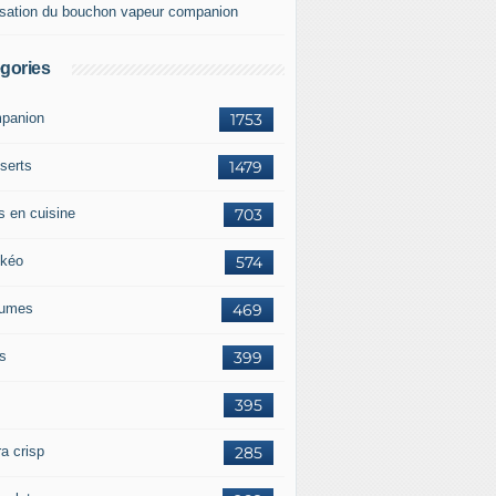
lisation du bouchon vapeur companion
gories
panion
1753
serts
1479
s en cuisine
703
kéo
574
umes
469
ts
399
395
a crisp
285