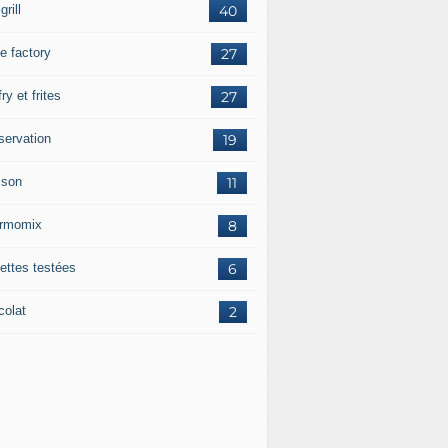
grill
40
e factory
27
fry et frites
27
servation
19
sson
11
rmomix
8
ettes testées
6
colat
2