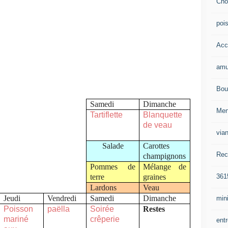
Cho
poi
Acc
amu
Bou
Samedi
Dimanche
Me
Tartiflette
Blanquette
de veau
via
Salade
Carottes
Rec
champignons
Pommes de
Mélange de
361
terre
graines
Lardons
Veau
Jeudi
Vendredi
Samedi
Dimanche
mini
Poisson
paëlla
Soirée
Restes
mariné
crêperie
ent