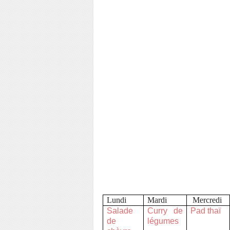
Lundi
Mardi
Mercredi
Salade
Curry de
Pad thaï
de
légumes