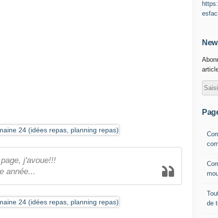
https
esfac
News
Abonn
articl
Pag
Com
com
 page, j'avoue!!!
Com
e année...
mou
Tout
de 