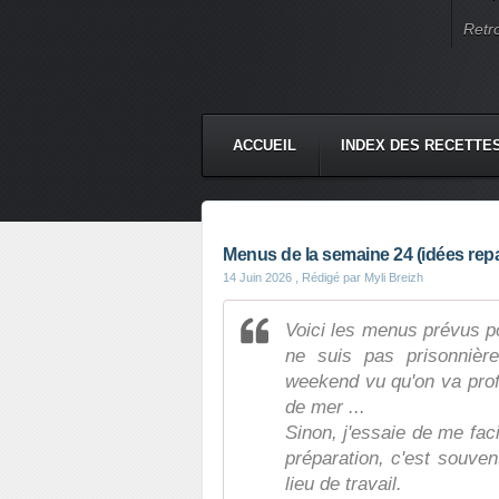
Retr
ACCUEIL
INDEX DES RECETTE
Menus de la semaine 24 (idées repa
14 Juin 2026
, Rédigé par Myli Breizh
Voici les menus prévus p
ne suis pas prisonnièr
weekend vu qu'on va profi
de mer ...
Sinon, j'essaie de me faci
préparation, c'est souv
lieu de travail.