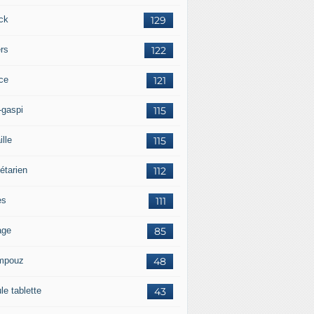
ck
129
ers
122
ce
121
-gaspi
115
ille
115
étarien
112
es
111
age
85
mpouz
48
le tablette
43