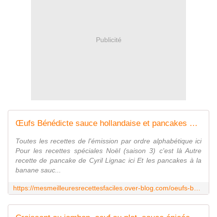
Publicité
Œufs Bénédicte sauce hollandaise et pancakes au sarrasin de Cyril Lignac dans tous en cuisine - Mes Meilleures Recettes Faciles
Toutes les recettes de l'émission par ordre alphabétique ici
Pour les recettes spéciales Noël (saison 3) c'est là Autre
recette de pancake de Cyril Lignac ici Et les pancakes à la
banane sauc...
https://mesmeilleuresrecettesfaciles.over-blog.com/oeufs-benedicte-sauce-hollandaise-pancakes-sarrasin-cyril-lignac.html