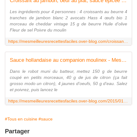
Croissant au jambon, oeuf au plat, sauce épicée de Cyril Lignac dans tous en cuisine - Mes Meilleures Recettes Faciles
Les ingrédients pour 4 personnes : 4 croissants au beurre 4
tranches de jambon blanc 2 avocats Hass 4 œufs bio 1
morceau de cheddar vintage 15 g de beurre Huile d'olive
Fleur de sel Poivre du moulin
https://mesmeilleuresrecettesfaciles.over-blog.com/croissant-au-jambon-oeuf-au-plat-sauce-epicee-de-cyril-lignac-dans-tous-en-cuisine.html
Sauce hollandaise au companion moulinex - Mes Meilleures Recettes Faciles
Dans le robot muni du batteur, mettez 150 g de beurre
coupé en petits morceaux, 40 g de jus de citron (ça fait
grosso modo un citron), 4 jaunes d'oeufs, 50 g d'eau. Salez
et poivrez, puis lancez le
https://mesmeilleuresrecettesfaciles.over-blog.com/2015/01/sauce-hollandaise-au-companion-moulinex.html
#Tous en cuisine
#sauce
Partager