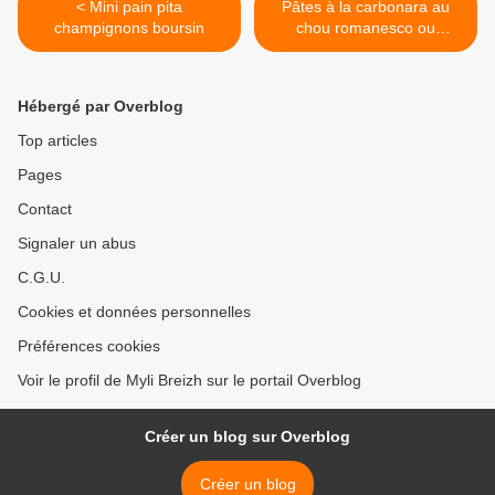
< Mini pain pita
Pâtes à la carbonara au
champignons boursin
chou romanesco ou
brocolis (companion ou
pas) >
Hébergé par Overblog
Top articles
Pages
Contact
Signaler un abus
C.G.U.
Cookies et données personnelles
Préférences cookies
Voir le profil de Myli Breizh sur le portail Overblog
Créer un blog sur Overblog
Créer un blog