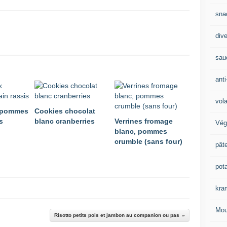
sna
div
sau
anti
vola
 pommes
Cookies chocolat
s
blanc cranberries
Verrines fromage
Vég
blanc, pommes
crumble (sans four)
pât
pot
kra
Mou
Risotto petits pois et jambon au companion ou pas