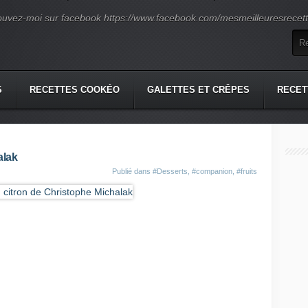
ouvez-moi sur facebook https://www.facebook.com/mesmeilleuresrecette
S
RECETTES COOKÉO
GALETTES ET CRÊPES
RECET
alak
Publié dans
#Desserts
,
#companion
,
#fruits