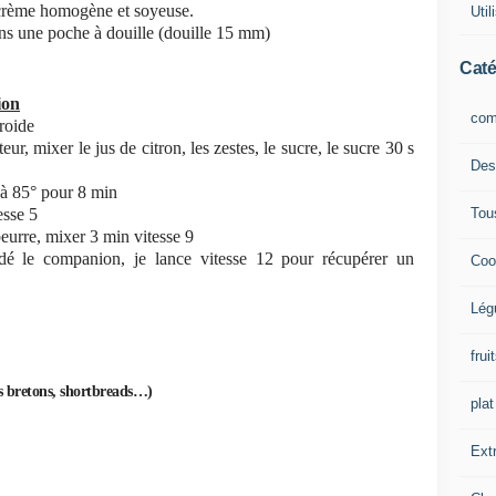
 crème homogène et soyeuse.
Uti
dans une poche à douille (douille 15 mm)
Caté
ion
com
froide
, mixer le jus de citron, les zestes, le sucre, le sucre 30 s
Des
 à 85° pour 8 min
Tou
esse 5
beurre, mixer 3 min vitesse 9
vidé le companion, je lance vitesse 12 pour récupérer un
Coo
Lég
frui
ets bretons, shortbreads…)
plat
Extr