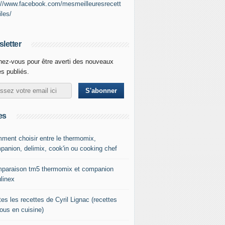
://www.facebook.com/mesmeilleuresrecett
iles/
letter
ez-vous pour être averti des nouveaux
es publiés.
es
ment choisir entre le thermomix,
panion, delimix, cook'in ou cooking chef
paraison tm5 thermomix et companion
linex
es les recettes de Cyril Lignac (recettes
tous en cuisine)