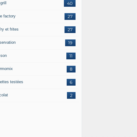
grill
40
e factory
27
fry et frites
27
servation
19
sson
11
rmomix
8
ettes testées
6
colat
2