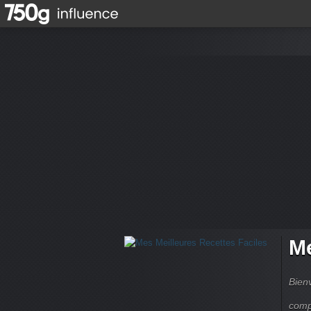
Me
Bienv
comp