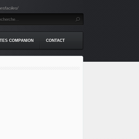
sfaciles/
TES COMPANION
CONTACT