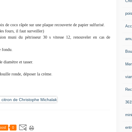
Cho
poi
oix de coco râpée sur une plaque recouverte de papier sulfurisé.
Acc
 fours, il faut surveiller)
ion muni du pétrisseur 30 s vitesse 12, renouveler en cas de
amu
e fondu.
Bou
e diamètre et tasser.
Me
douille ronde, déposer la crème.
via
Rec
361
mini
ent
post
0