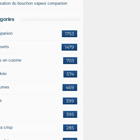
lisation du bouchon vapeur companion
gories
panion
1753
serts
1479
s en cuisine
703
kéo
574
umes
469
ts
399
395
a crisp
285