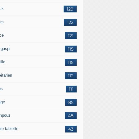
ck
129
ers
122
ce
121
-gaspi
115
ille
115
étarien
112
es
111
age
85
mpouz
48
le tablette
43