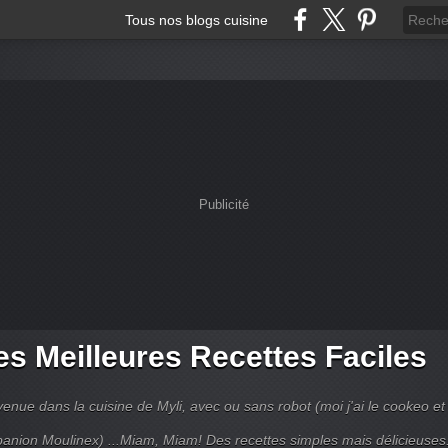
Tous nos blogs cuisine
Publicité
s Meilleures Recettes Faciles
enue dans la cuisine de Myli, avec ou sans robot (moi j'ai le cookeo et 
anion Moulinex) ...Miam, Miam! Des recettes simples mais délicieuses.