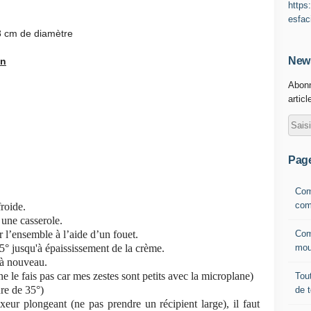
https
esfac
18 cm de diamètre
News
on
Abonn
articl
Pag
Com
com
froide.
s une casserole.
Com
r l’ensemble à l’aide d’un fouet.
mou
5° jusqu'à épaississement de la crème.
 à nouveau.
ne le fais pas car mes zestes sont petits avec la microplane)
Tout
ure de 35°)
de 
eur plongeant (ne pas prendre un récipient large), il faut