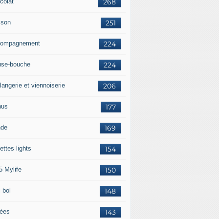
colat
268
sson
251
ompagnement
224
se-bouche
224
langerie et viennoiserie
206
nus
177
nde
169
ettes lights
154
5 Mylife
150
 bol
148
rées
143