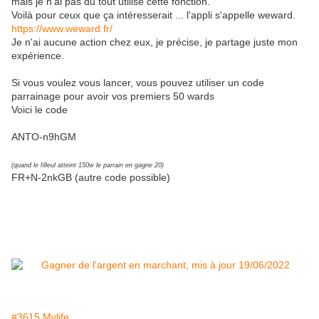
mais je n'ai pas du tout utilisé cette fonction.
Voilà pour ceux que ça intéresserait ... l'appli s'appelle weward.
https://www.weward.fr/
Je n'ai aucune action chez eux, je précise, je partage juste mon
expérience.
Si vous voulez vous lancer, vous pouvez utiliser un code
parrainage pour avoir vos premiers 50 wards
Voici le code
ANTO-n9hGM
(quand le filleul atteint 150w le parrain en gagne 20)
FR+N-2nkGB (autre code possible)
#3615 Mylife