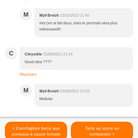
M
Myli Breizh
23/10/2023 11:40
moi j'en ai fait deux, mais le prochain sera plus
intéressant!!!
C
Chrystèle
03/08/2021 21:54
Good idea ????
Répondre
M
Myli Breizh
03/08/2021 22:02
Motivée
< Conchiglioni farcis aux
Tarte au sucre au
poireaux à sauce tomate
companion >