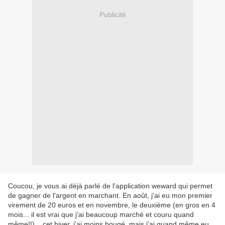
Publicité
Coucou, je vous ai déjà parlé de l'application weward qui permet
de gagner de l'argent en marchant. En août, j'ai eu mon premier
virement de 20 euros et en novembre, le deuxième (en gros en 4
mois... il est vrai que j'ai beaucoup marché et couru quand
même!!)... cet hiver, j'ai moins bougé, mais j'ai quand même eu