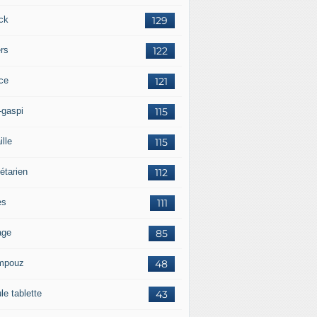
ck
129
ers
122
ce
121
-gaspi
115
ille
115
étarien
112
es
111
age
85
mpouz
48
le tablette
43