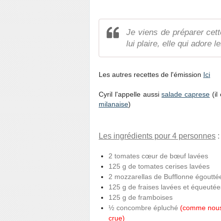
Je viens de préparer cett
lui plaire, elle qui adore 
Les autres recettes de l'émission
Ici
Cyril l'appelle aussi
salade caprese
(il
milanaise
)
Les ingrédients pour 4 personnes
:
2 tomates cœur de bœuf lavées
125 g de tomates cerises lavées
2 mozzarellas de Bufflonne égoutté
125 g de fraises lavées et équeutée
125 g de framboises
½ concombre épluché
(comme nous 
crue)