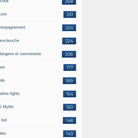
colat
268
sson
251
ompagnement
224
se-bouche
224
langerie et viennoiserie
206
nus
177
nde
169
ettes lights
154
5 Mylife
150
 bol
148
rées
143