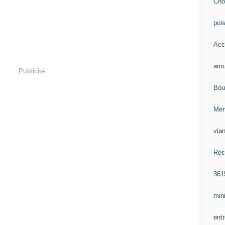
Cho
poi
Acc
amu
Publicité
Bou
Me
via
Rec
361
mini
ent