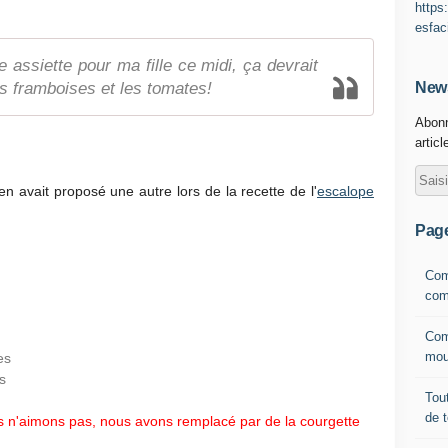
https
esfac
e assiette pour ma fille ce midi, ça devrait
les framboises et les tomates!
News
Abonn
articl
 en avait proposé une autre lors de la recette de l'
escalope
Pag
Com
com
Com
mou
es
s
Tout
de 
n'aimons pas, nous avons remplacé par de la courgette