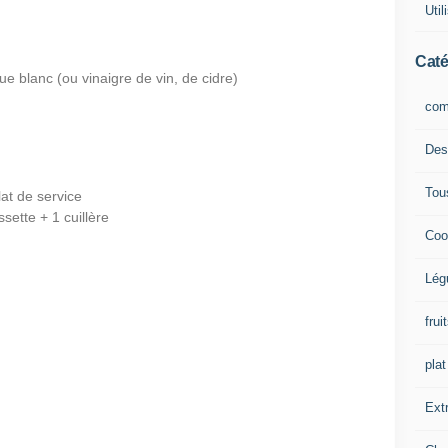
Uti
Caté
ue blanc (ou vinaigre de vin, de cidre)
com
Des
Tou
lat de service
sette + 1 cuillère
Coo
Lég
frui
plat
Extr