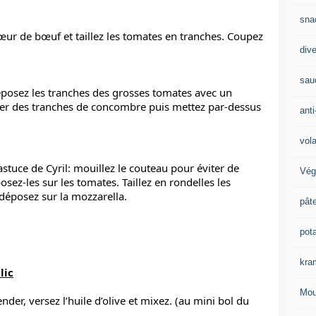
sna
ur de bœuf et taillez les tomates en tranches. Coupez 
div
sau
éposez les tranches des grosses tomates avec un 
oser des tranches de concombre puis mettez par-dessus 
anti
vola
astuce de Cyril: mouillez le couteau pour éviter de 
Vég
osez-les sur les tomates. Taillez en rondelles les 
 déposez sur la mozzarella.
pât
pot
kra
lic
Mou
ender, versez l’huile d’olive et mixez. (au mini bol du 