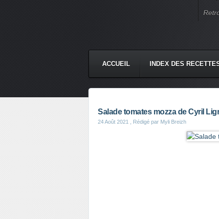
Retr
ACCUEIL
INDEX DES RECETTE
Salade tomates mozza de Cyril Lig
24 Août 2021
, Rédigé par Myli Breizh