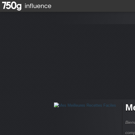
Me
Bienv
comp