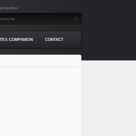
sfaciles/
TES COMPANION
CONTACT