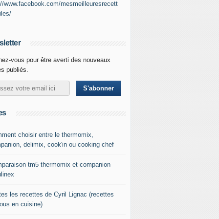
://www.facebook.com/mesmeilleuresrecett
iles/
letter
ez-vous pour être averti des nouveaux
es publiés.
es
ment choisir entre le thermomix,
panion, delimix, cook'in ou cooking chef
paraison tm5 thermomix et companion
linex
es les recettes de Cyril Lignac (recettes
tous en cuisine)