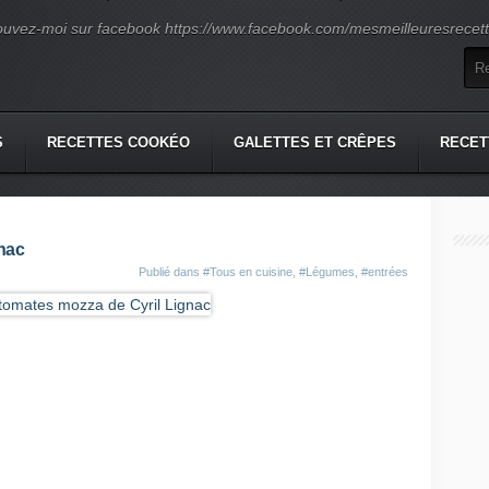
ouvez-moi sur facebook https://www.facebook.com/mesmeilleuresrecette
S
RECETTES COOKÉO
GALETTES ET CRÊPES
RECET
nac
Publié dans
#Tous en cuisine
,
#Légumes
,
#entrées