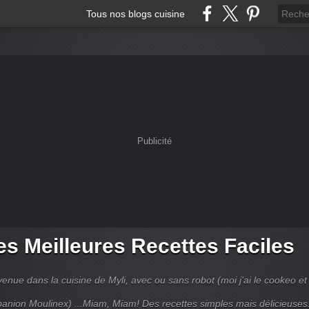
Tous nos blogs cuisine
Publicité
s Meilleures Recettes Faciles
enue dans la cuisine de Myli, avec ou sans robot (moi j'ai le cookeo et 
anion Moulinex) ...Miam, Miam! Des recettes simples mais délicieuses.