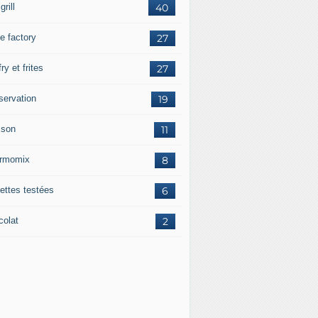
grill
40
e factory
27
fry et frites
27
servation
19
sson
11
rmomix
8
ettes testées
6
colat
2