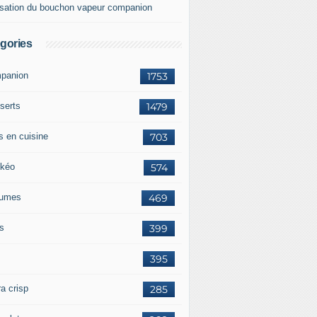
lisation du bouchon vapeur companion
gories
panion
1753
serts
1479
s en cuisine
703
kéo
574
umes
469
ts
399
395
a crisp
285