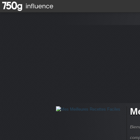
Me
Bienv
comp