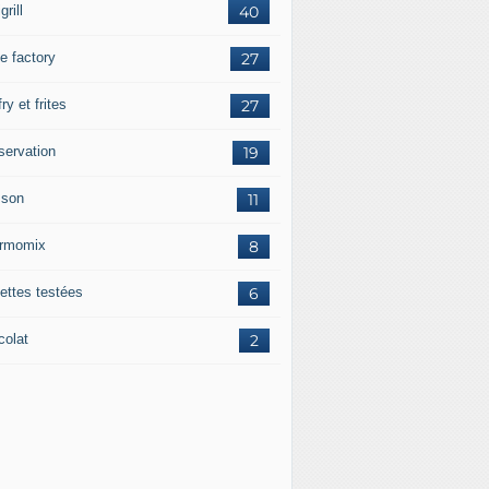
grill
40
e factory
27
fry et frites
27
servation
19
sson
11
rmomix
8
ettes testées
6
colat
2