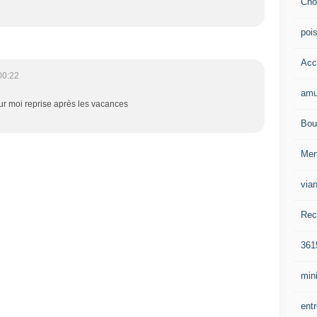
Cho
poi
Acc
00:22
amu
ur moi reprise après les vacances
Bou
Me
via
Rec
361
mini
ent