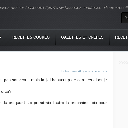
ouvez-moi sur facebook https://www.facebook.com/mesmeilleuresrecette
S
RECETTES COOKÉO
GALETTES ET CRÊPES
RECET
Publié dans
#Légumes
,
#entrées
t pas souvent... mais là j'ai beaucoup de carottes alors je
r gros?
r du croquant. Je prendrais l'autre la prochaine fois pour