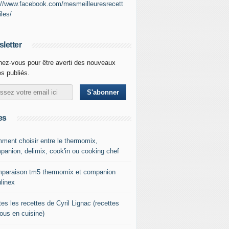
://www.facebook.com/mesmeilleuresrecett
iles/
letter
ez-vous pour être averti des nouveaux
es publiés.
es
ment choisir entre le thermomix,
panion, delimix, cook'in ou cooking chef
paraison tm5 thermomix et companion
linex
es les recettes de Cyril Lignac (recettes
tous en cuisine)