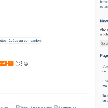
https
esfac
News
Abonn
articl
Pag
post
0
Com
com
Com
mou
Tout
de 