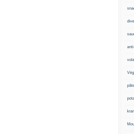
sna
div
sau
anti
vola
Vég
pât
pot
kra
Mou