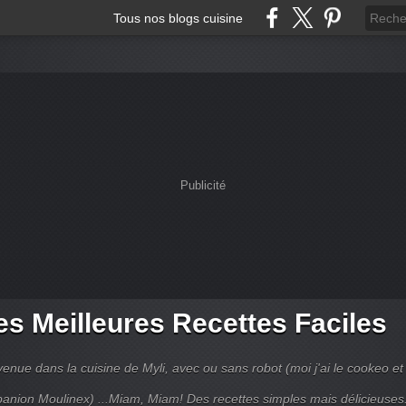
Tous nos blogs cuisine
Publicité
s Meilleures Recettes Faciles
enue dans la cuisine de Myli, avec ou sans robot (moi j'ai le cookeo et 
anion Moulinex) ...Miam, Miam! Des recettes simples mais délicieuses.