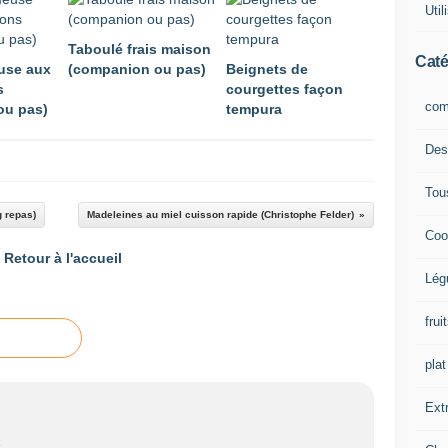
Uti
Taboulé frais maison
Caté
use aux
(companion ou pas)
Beignets de
s
courgettes façon
com
ou pas)
tempura
Des
Tou
g repas)
Madeleines au miel cuisson rapide (Christophe Felder)
Coo
Retour à l'accueil
Lég
frui
plat
Extr
e