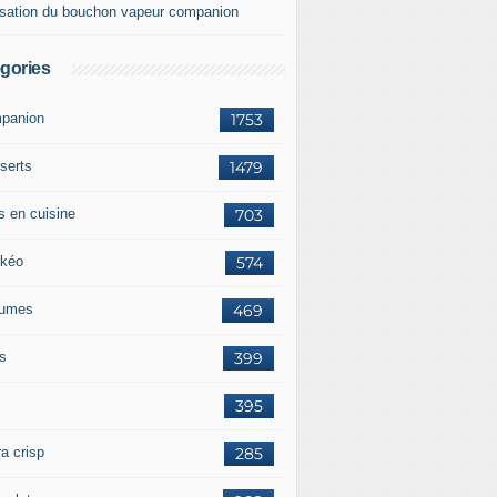
lisation du bouchon vapeur companion
gories
panion
1753
serts
1479
s en cuisine
703
kéo
574
umes
469
ts
399
395
a crisp
285