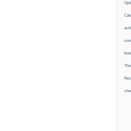
Opti
Cak
acti
con
boi
The
Rec
cho