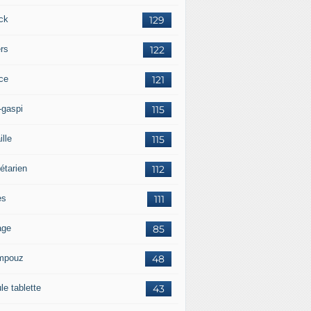
ck
129
ers
122
ce
121
-gaspi
115
ille
115
étarien
112
es
111
age
85
mpouz
48
le tablette
43