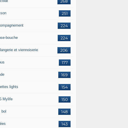
colat
268
sson
251
ompagnement
224
se-bouche
224
langerie et viennoiserie
206
nus
177
nde
169
ettes lights
154
5 Mylife
150
 bol
148
rées
143