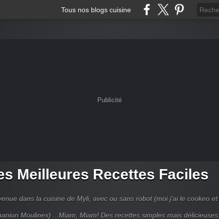
Tous nos blogs cuisine
Publicité
s Meilleures Recettes Faciles
enue dans la cuisine de Myli, avec ou sans robot (moi j'ai le cookeo et 
anion Moulinex) ...Miam, Miam! Des recettes simples mais délicieuses.