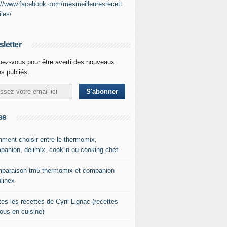
://www.facebook.com/mesmeilleuresrecett
iles/
letter
ez-vous pour être averti des nouveaux
es publiés.
es
ment choisir entre le thermomix,
panion, delimix, cook'in ou cooking chef
paraison tm5 thermomix et companion
linex
es les recettes de Cyril Lignac (recettes
tous en cuisine)