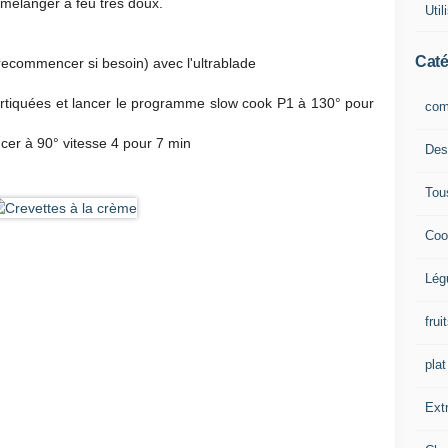
n mélanger à feu très doux.
Uti
Caté
t recommencer si besoin) avec l'ultrablade
cortiquées et lancer le programme slow cook P1 à 130° pour
com
ncer à 90° vitesse 4 pour 7 min
Des
Tou
Coo
Lég
frui
plat
Extr