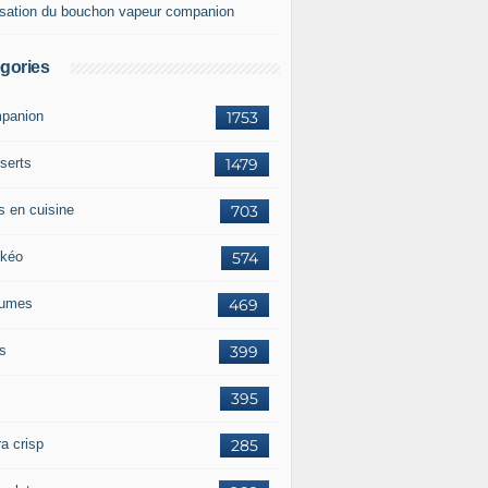
lisation du bouchon vapeur companion
gories
panion
1753
serts
1479
s en cuisine
703
kéo
574
umes
469
ts
399
395
a crisp
285