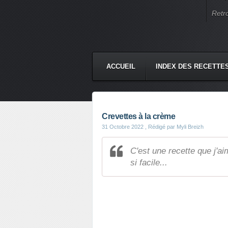
Retr
ACCUEIL
INDEX DES RECETTE
Crevettes à la crème
31 Octobre 2022
, Rédigé par Myli Breizh
C'est une recette que j'ai
si facile...