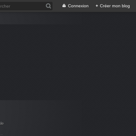
Connexion
+
Créer mon blog
le
..