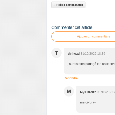
Poêlée campagnarde
Commenter cet article
Ajouter un commentaire
T
thithoad
31/10/2022 18:39
j'aurais bien partagé ton assiette
Répondre
M
Myli Breizh
31/10/2022 
merci<br />