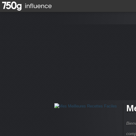
Me
Bienv
comp