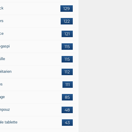
ck
129
ers
122
ce
121
-gaspi
115
ille
115
étarien
112
es
111
age
85
mpouz
48
le tablette
43