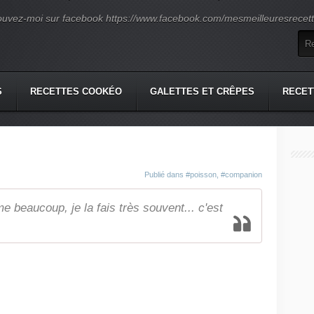
ouvez-moi sur facebook https://www.facebook.com/mesmeilleuresrecette
S
RECETTES COOKÉO
GALETTES ET CRÊPES
RECET
Publié dans
#poisson
,
#companion
me beaucoup, je la fais très souvent... c'est