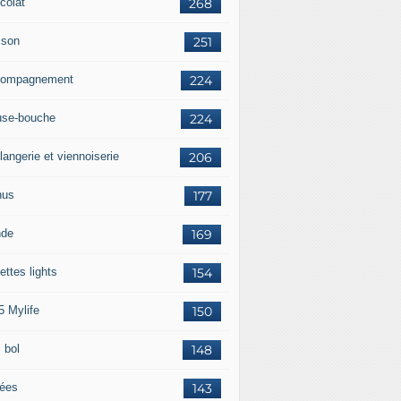
colat
268
sson
251
ompagnement
224
se-bouche
224
langerie et viennoiserie
206
nus
177
nde
169
ettes lights
154
5 Mylife
150
 bol
148
rées
143