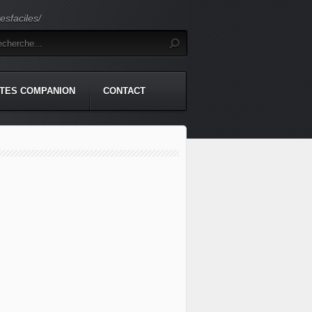
sfaciles/
TES COMPANION
CONTACT