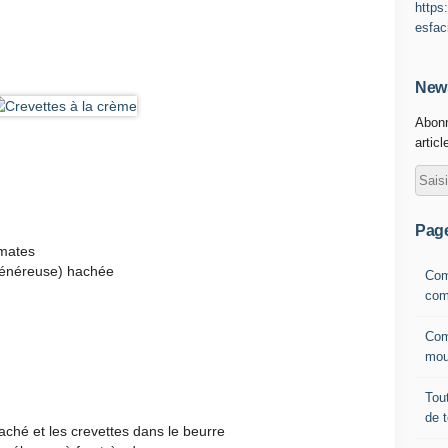
https
esfac
News
Abonn
articl
Pag
omates
s généreuse) hachée
Com
com
Com
mou
Tout
de 
haché et les crevettes dans le beurre