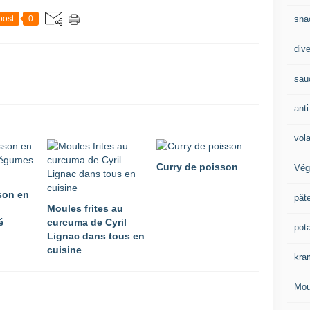
sna
post
0
div
sau
anti
vola
Curry de poisson
Vég
sson en
pât
Moules frites au
é
curcuma de Cyril
pot
Lignac dans tous en
cuisine
kra
Mou