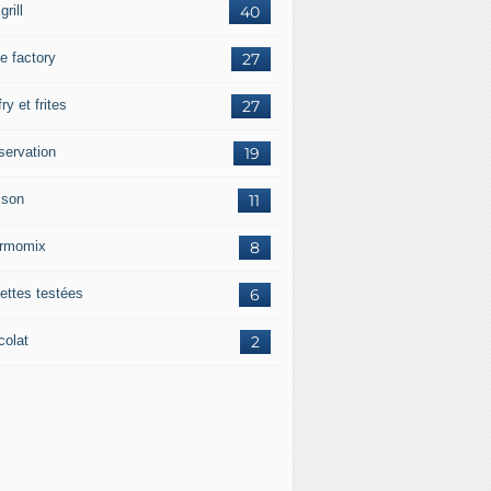
grill
40
e factory
27
fry et frites
27
servation
19
sson
11
rmomix
8
ettes testées
6
colat
2