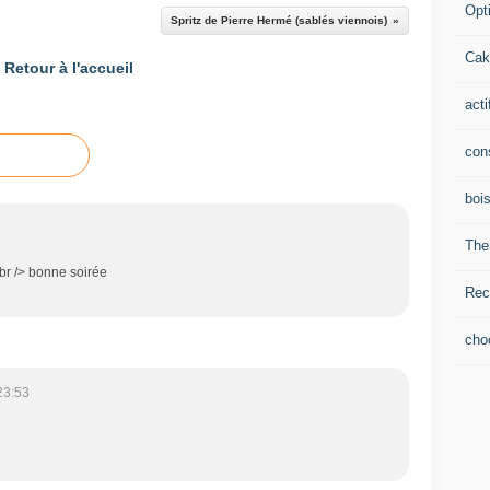
Opti
Spritz de Pierre Hermé (sablés viennois)
Cak
Retour à l'accueil
acti
con
boi
The
<br /> bonne soirée
Rec
cho
23:53