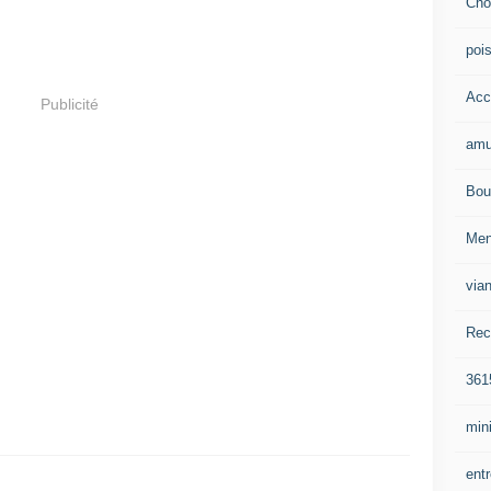
Cho
poi
Acc
Publicité
amu
Bou
Me
via
Rec
361
mini
ent