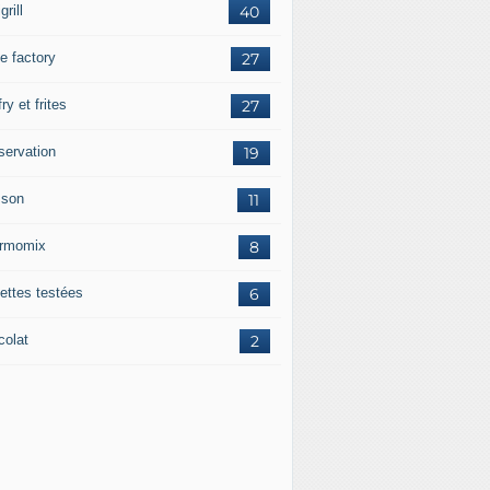
grill
40
e factory
27
fry et frites
27
servation
19
sson
11
rmomix
8
ettes testées
6
colat
2