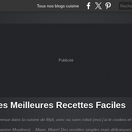
Tous nos blogs cuisine
Publicité
s Meilleures Recettes Faciles
enue dans la cuisine de Myli, avec ou sans robot (moi j'ai le cookeo et 
anion Moulinex) ...Miam, Miam! Des recettes simples mais délicieuses.