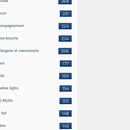
colat
268
sson
251
ompagnement
224
se-bouche
224
langerie et viennoiserie
206
nus
177
nde
169
ettes lights
154
5 Mylife
150
 bol
148
rées
143