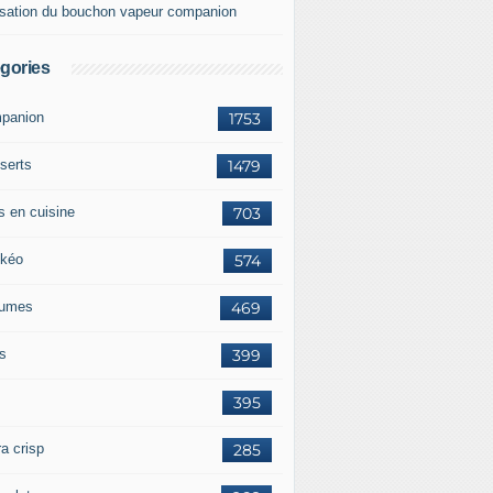
lisation du bouchon vapeur companion
gories
panion
1753
serts
1479
s en cuisine
703
kéo
574
umes
469
ts
399
395
a crisp
285