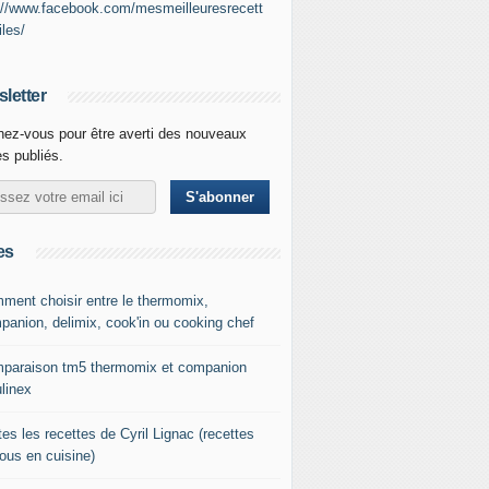
://www.facebook.com/mesmeilleuresrecett
iles/
letter
ez-vous pour être averti des nouveaux
es publiés.
es
ment choisir entre le thermomix,
panion, delimix, cook'in ou cooking chef
paraison tm5 thermomix et companion
linex
es les recettes de Cyril Lignac (recettes
tous en cuisine)