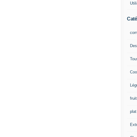
Uti
Caté
com
Des
Tou
Coo
Lég
frui
plat
Extr