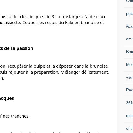
Cho
poi
is tailler des disques de 3 cm de large à l’aide d’un 
 assiette. Couper les restes du kaki en brunoise et 
Acc
amu
ts de la passion
Bou
Me
ion, récupérer la pulpe et la déposer dans la brunoise 
puis l’ajouter à la préparation. Mélanger délicatement, 
on.
via
Rec
Jacques
361
fines tranches.
mini
ent