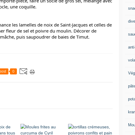
emporte-pièce, faire un socle de gros sel, mélangé avec 
cle, une coquille.
sna
div
ance les lamelles de noix de Saint-Jacques et celles de 
ner fleur de sel et poivre du moulin. Décorer de 
sau
 mâche, puis saupoudrer de baies de Timut.
anti
vola
post
0
Vég
pât
pot
kra
Mou