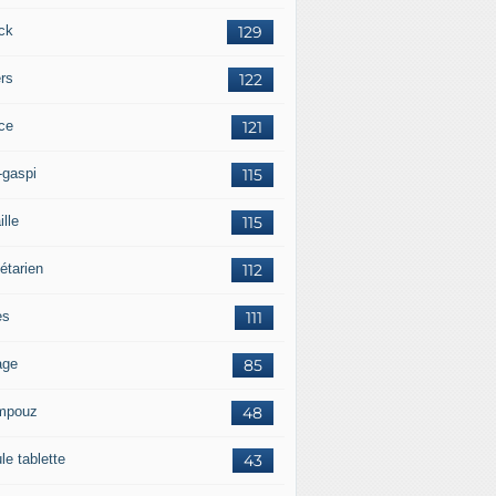
ck
129
ers
122
ce
121
-gaspi
115
ille
115
étarien
112
es
111
age
85
mpouz
48
le tablette
43