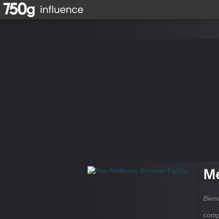
Me
Bienv
comp