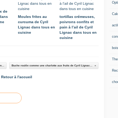
Opti
ix de
Cak
 dans
Moules frites au
tortillas crémeuses,
ine
curcuma de Cyril
poivrons confits et
acti
Lignac dans tous en
pain à l’ail de Cyril
cuisine
Lignac dans tous en
con
cuisine
boi
The
Filet de veau braisé au miel de Cyril Lignac dans Tous en cuisine
Buche roulée comme une charlotte aux fruits de Cyril Lignac dans Tous en Cuisine
Rec
Retour à l'accueil
cho