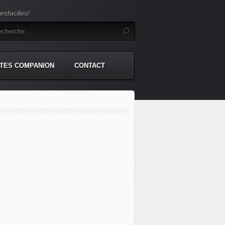
sfaciles/
TES COMPANION
CONTACT