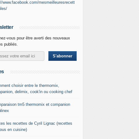
://www.facebook.com/mesmeilleuresrecett
iles/
letter
ez-vous pour être averti des nouveaux
es publiés.
es
ment choisir entre le thermomix,
panion, delimix, cook'in ou cooking chef
paraison tm5 thermomix et companion
linex
es les recettes de Cyril Lignac (recettes
tous en cuisine)