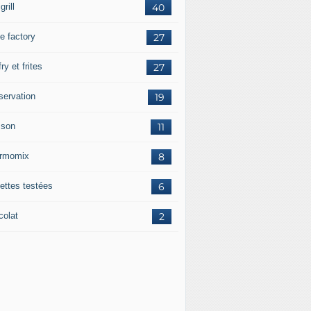
grill
40
e factory
27
fry et frites
27
servation
19
sson
11
rmomix
8
ettes testées
6
colat
2