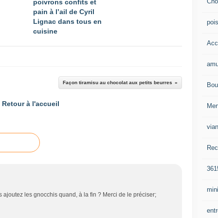
Cho
poivrons confits et
pain à l’ail de Cyril
Lignac dans tous en
poi
cuisine
Acc
amu
Façon tiramisu au chocolat aux petits beurres
Bou
Retour à l'accueil
Me
via
Rec
361
mini
s ajoutez les gnocchis quand, à la fin ? Merci de le préciser;
ent