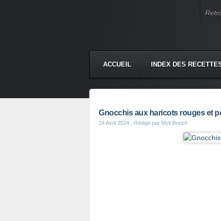
Retr
ACCUEIL
INDEX DES RECETTE
Gnocchis aux haricots rouges et p
24 Avril 2024
, Rédigé par Myli Breizh