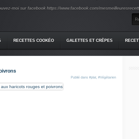
ouvez-moi sur facebook https://www.facebook.com/mesmeilleuresrecette
S
RECETTES COOKÉO
GALETTES ET CRÊPES
RECET
oivrons
Publié dans
#plat
,
#Végétarien