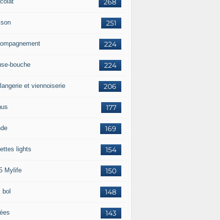
colat
268
sson
251
ompagnement
224
se-bouche
224
langerie et viennoiserie
206
nus
177
nde
169
ettes lights
154
5 Mylife
150
 bol
148
rées
143