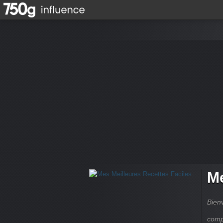
Me
Bienv
comp