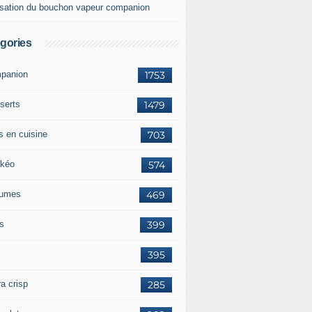
lisation du bouchon vapeur companion
gories
panion
1753
serts
1479
s en cuisine
703
kéo
574
umes
469
ts
399
395
a crisp
285