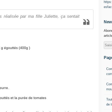
https
esfac
 réalisée par ma fille Juliette, ça sentait
News
Abonn
articl
0 g égouttés (400g )
Pag
Com
com
Com
eurre.
mou
gouttés et la purée de tomates
Tout
de 