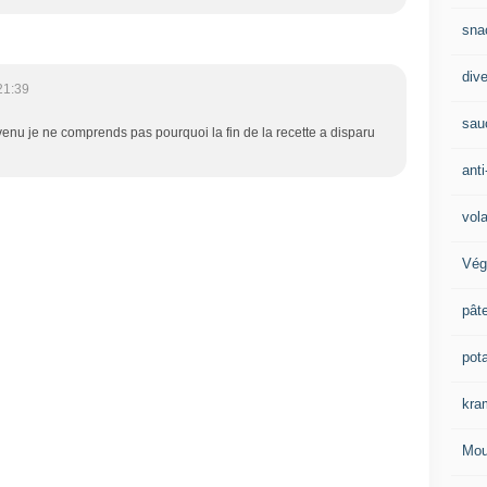
sna
div
21:39
sau
venu je ne comprends pas pourquoi la fin de la recette a disparu
anti
vola
Vég
pât
pot
kra
Mou