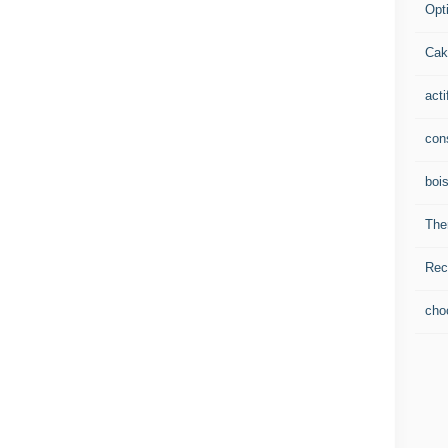
Opti
Cak
acti
con
boi
The
Rec
cho