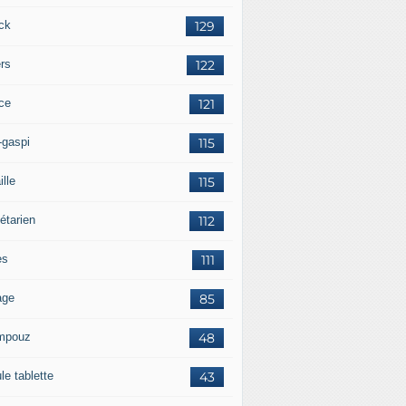
ck
129
ers
122
ce
121
-gaspi
115
ille
115
étarien
112
es
111
age
85
mpouz
48
le tablette
43