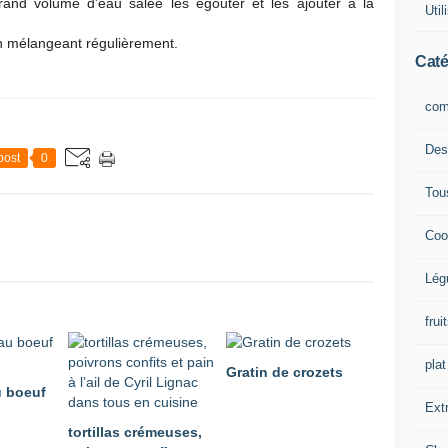
rand volume d'eau salée les égouter et les ajouter à la
Uti
en mélangeant régulièrement.
Caté
com
Des
post
0
Tou
Coo
Lég
frui
plat
Gratin de crozets
 boeuf
Extr
tortillas crémeuses,