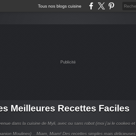
Tous nos blogs cuisine
Publicité
s Meilleures Recettes Faciles
enue dans la cuisine de Myli, avec ou sans robot (moi j'ai le cookeo et 
anion Moulinex) ...Miam, Miam! Des recettes simples mais délicieuses.