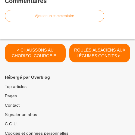
Commentaires
Ajouter un commentaire
< CHAUSSONS AU
ROULÉS ALSACIENS AUX
CHORIZO, COURGE ET
LÉGUMES CONFITS de
OIGNONS CARAM2LISES
Cyril Lignac dans Tous en
de Cyril Lignac dans Tous
cuisine >
en cuisine
Hébergé par Overblog
Top articles
Pages
Contact
Signaler un abus
C.G.U.
Cookies et données personnelles