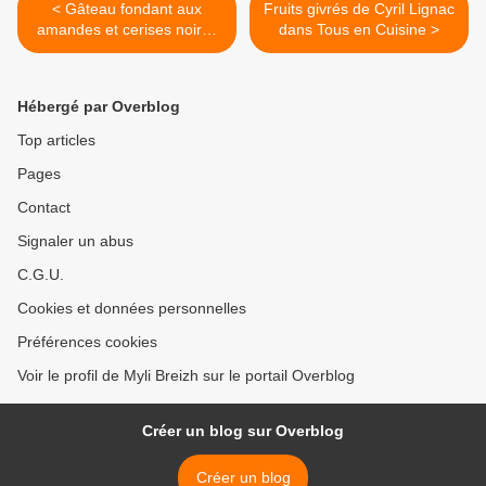
< Gâteau fondant aux
Fruits givrés de Cyril Lignac
amandes et cerises noires
dans Tous en Cuisine >
de Cyril Lignac (Tous en
cuisine)
Hébergé par Overblog
Top articles
Pages
Contact
Signaler un abus
C.G.U.
Cookies et données personnelles
Préférences cookies
Voir le profil de Myli Breizh sur le portail Overblog
Créer un blog sur Overblog
Créer un blog