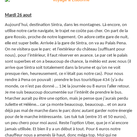
Mardi 26 aout
Aujourd’hui, destination Sintra, dans les montagnes. Là encore, on
utilise notre carte navigate, le trajet ne coûte pas cher. On part de la
gare Rossio, proche de notre logement. On adore cette gare de nuit,
elle est super belle. Arrivée à la gare de Sintra, on va au Palais Pena.
On ne visitera que le parc et l’extérieur du château (suffisant pour
nous), pour l’intérieur, il faut réserver en avance. Le par cet le palais
sont superbes et on a beaucoup de chance, la météo est avec nous (il
arrive que Sintra soit totalement dans la brume et qu’on ne voit
presque rien, heureusement, ce n’était pas notre cas). Pour nous
rendre à Pena on pouvait : prendre le bus touristique 434 (y’a du
monde, ce n’est pas donné … 13€ la journée ou 8
euros l’aller retour.
Je me suis beaucoup documentée sur l’intérêt de prendre le bus.
Marcher aurait pu être une option, mais je pense que j’aurais perdu
Juliette et Hélène… car ça monte beaucoup, beaucoup… et on aura
déjà pas mal de marche dans le parc donc autant garder notre énergie
pour de le marche intéressante. Les tuk tuk (entre 35 et 50 euros),
un peu chero pour moi aussi. Reste l’option Uber, que je n’ai encore
jamais utilisée. Et bien il y a un début à tout. Pour 6 euros notre
chauffeur nous a amenés là-haut, donc méga top. Moi qui ne