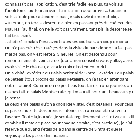
connaissait pas l’application, c’est très facile, en plus, tu vois sur
l’appli ton chauffeur arriver. Il a mis 5 min pour arriver… (quand je
vois la foule pour attendre le bus, je suis ravie de mon choix).
Au retour, on fera la descente à pied en passant près du château des
Maures. (au final, on ne le voit pas vraiment, tant pis, la descente se
fait très bien).
J’ai adoré le palais Pena avec toutes ses couleurs, un coup de cœur.
On n’a pas été très stratèges dans la visite du parc donc on a fait pas
mal de pas, on y est resté 2-3 heures. On est descendu pour
remonter ensuite voir la croix (donc mon conseil si vous y allez, après
avoir visité le château, aller à la croix directement mdr).
On a visité l’extérieur du Palais national de Sintra, l’extérieur du palais
de Seteais (tout proche du palais Regaleira, on l’a fait en attendant
notre horaire). Comme on ne peut pas tout faire en une journée, on
n’a pas fait le palais Montserrate, qui m’aurait pourtant beaucoup plu
je pense.
Le deuxième palais qu’on a choisi de visiter, c’est Regaleira. Pour celui-
ci, pas le choix, tu dois prendre intérieur et extérieur et réserver à
l’avance. Toute la journée, je scrutais régulièrement le site (vu qu’il dit
combien il reste de place pour chaque horaire, c’est pratique), je n’ai
réservé que quand j’étais déjà dans le centre de Sintra et que je
voyais que les places diminuaient.