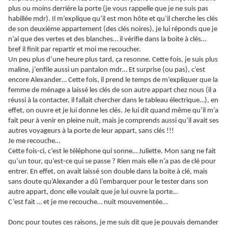
plus ou moins derrière la porte (je vous rappelle que je ne suis pas
habillée mdr). Il m’explique qu’il est mon hôte et qu’il cherche les clés
de son deuxième appartement (des clés noires), je lui réponds que je
n’ai que des vertes et des blanches… il vérifie dans la boite à clés…
bref il finit par repartir et moi me recoucher.
Un peu plus d’une heure plus tard, ça resonne. Cette fois, je suis plus
maline, j’enfile aussi un pantalon mdr… Et surprise (ou pas), c’est
encore Alexander… Cette fois, il prend le temps de m’expliquer que la
femme de ménage a laissé les clés de son autre appart chez nous (il a
réussi à la contacter, il fallait chercher dans le tableau électrique…), en
effet, on ouvre et je lui donne les clés. Je lui dit quand même qu’il m’a
fait peur à venir en pleine nuit, mais je comprends aussi qu’il avait ses
autres voyageurs à la porte de leur appart, sans clés !!!
Je me recouche…
Cette fois-ci, c’est le téléphone qui sonne… Juliette. Mon sang ne fait
qu’un tour, qu’est-ce qui se passe ? Rien mais elle n’a pas de clé pour
entrer. En effet, on avait laissé son double dans la boite à clé, mais
sans doute qu’Alexander a dû l’embarquer pour le tester dans son
autre appart, donc elle voulait que je lui ouvre la porte…
C’est fait … et je me recouche… nuit mouvementée…
Donc pour toutes ces raisons, je me suis dit que je pouvais demander