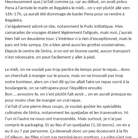
Heureusement que j’ai fait comme ça, car au début, on avait prévu
Pena à l’arrivée le matin et Regaleira le midi… on y est plutôt allé vers
16h-17h, ça aurait été dommage de bacler Pena pour se rendre à
Regaleira.
J’ai également adoré ce site, notamment le Puits initiatique. Mes
camarades de voyages étaient légèrement fatigués, mais moi, j’aurais
bien fait un deuxième tour. L’intérieur n’a rien d’exceptionnel, mais le
parc est très sympa. On a bien aimé aussi les grottes souterraines.
Depuis le centre de Sintra, si on est en bonne santé, aucun transport
n'est nécessaire, on peut facilement y aller à pied.
Le midi, on ne voulait pas trop perdre de temps pour le repas… donc
on cherchait à manger sur le pouce, mais on ne trouvait pas trop
notre bonheur, alors on s’est dit qu’on allait faire un repas sucré à la
boulangerie, on se rattrapera pour l’équilibre ensuite.
Bon … avouons-le, on s’est plutôt fait avoir… on en aurait presque eu
pour moins cher de manger un vrai repas.
J’ai fait d’une pierre deux coups, je voulais goûter les spécialités
culinaires de Sintra, notamment les queijadas et les travesseiros. Ni
l’un ni l’autre ne nous ont transcendés. Mais surtout, je n’ai pas
compris le packaging. Et au lieu d’un queijadas (1,30 euros), on en a
eu 6 ou 7 par personne. Ça devenait donc un peu écoeurant à la fin
(d’ailleurs, les filles n’ont pas terminé leurs portions. La pâte n’est pas