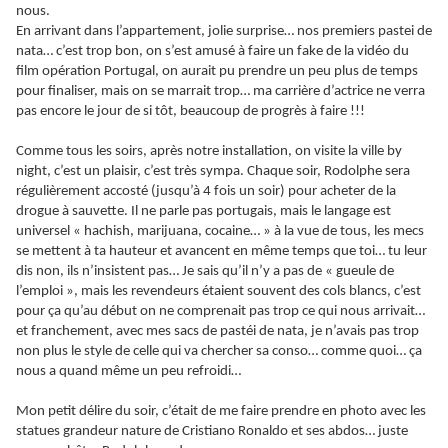
nous.
En arrivant dans l’appartement, jolie surprise… nos premiers pastei de
nata… c’est trop bon, on s’est amusé à faire un fake de la vidéo du
film opération Portugal, on aurait pu prendre un peu plus de temps
pour finaliser, mais on se marrait trop… ma carrière d’actrice ne verra
pas encore le jour de si tôt, beaucoup de progrès à faire !!!
Comme tous les soirs, après notre installation, on visite la ville by
night, c’est un plaisir, c’est très sympa. Chaque soir, Rodolphe sera
régulièrement accosté (jusqu’à 4 fois un soir) pour acheter de la
drogue à sauvette. Il ne parle pas portugais, mais le langage est
universel « hachish, marijuana, cocaine… » à la vue de tous, les mecs
se mettent à ta hauteur et avancent en même temps que toi… tu leur
dis non, ils n’insistent pas… Je sais qu’il n’y a pas de « gueule de
l’emploi », mais les revendeurs étaient souvent des cols blancs, c’est
pour ça qu’au début on ne comprenait pas trop ce qui nous arrivait…
et franchement, avec mes sacs de pastéi de nata, je n’avais pas trop
non plus le style de celle qui va chercher sa conso… comme quoi… ça
nous a quand même un peu refroidi…
Mon petit délire du soir, c’était de me faire prendre en photo avec les
statues grandeur nature de Cristiano Ronaldo et ses abdos… juste