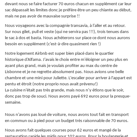
devant nous se faire facturer 70 euros chacun en supplément car leur
sac dépassait les limites donc je préfère être un peu chiante au début,
mais ne pas avoir de mauvaise surprise !!
Nous voyageons avec la compagnie transavia, à l’aller et au retour.
Sur nous gilet, pull et veste (qui ne servira pas !!!), trois tenues dans
le sac à dos et basta. Nous achèterons sur place ce dont nous aurons
besoin en supplément (c’est-à-dire quasiment rien !)
Notre logement Airbnb est super bien placé dans le quartier
historique d’Alfama. J’avais le choix entre m’éloigner un peu plus en
ayant plus grand, mais je voulais profiter au max du centre de
Lisbonne et je ne regrette absolument pas. Nous avions une belle
chambre et une mini pour Juliette. L'escalier pour arriver à l'appart est
pentu et étroit (notre proprio nous avait prévenu!)
La cuisine n’était pas très grande, mais nous n’y étions que le soir,
donc pas trop de souci. Nous avons payé 692 euros pour la presque-
semaine.
Nous n’avons pas loué de voiture, nous avons tout fait en transport
en commun ou à pied pour un budget très raisonnable de 70 euros.
Nous avons fait quelques courses pour 62 euros et mangé de la
restauration rapide les midis pour 102 euros. Pour la boulangerie et