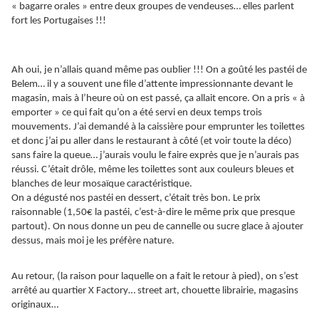
« bagarre orales » entre deux groupes de vendeuses… elles parlent
fort les Portugaises !!!
Ah oui, je n’allais quand même pas oublier !!! On a goûté les pastéi de
Belem… il y a souvent une file d’attente impressionnante devant le
magasin, mais à l’heure où on est passé, ça allait encore. On a pris « à
emporter » ce qui fait qu’on a été servi en deux temps trois
mouvements. J’ai demandé à la caissière pour emprunter les toilettes
et donc j’ai pu aller dans le restaurant à côté (et voir toute la déco)
sans faire la queue… j’aurais voulu le faire exprès que je n’aurais pas
réussi. C’était drôle, même les toilettes sont aux couleurs bleues et
blanches de leur mosaïque caractéristique.
On a dégusté nos pastéi en dessert, c’était très bon. Le prix
raisonnable (1,50€ la pastéi, c’est-à-dire le même prix que presque
partout). On nous donne un peu de cannelle ou sucre glace à ajouter
dessus, mais moi je les préfère nature.
Au retour, (la raison pour laquelle on a fait le retour à pied), on s’est
arrêté au quartier X Factory… street art, chouette librairie, magasins
originaux…