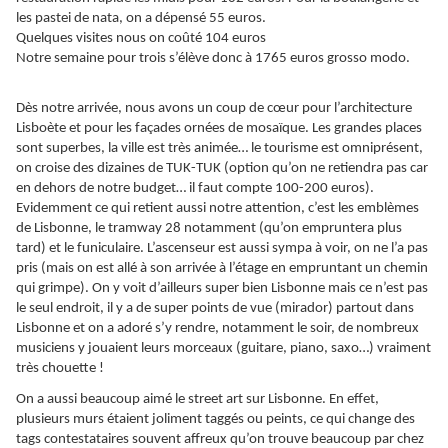
les pastei de nata, on a dépensé 55 euros.
Quelques visites nous on coûté 104 euros
Notre semaine pour trois s’élève donc à 1765 euros grosso modo.
Dès notre arrivée, nous avons un coup de cœur pour l’architecture
Lisboète et pour les façades ornées de mosaïque. Les grandes places
sont superbes, la ville est très animée… le tourisme est omniprésent,
on croise des dizaines de TUK-TUK (option qu’on ne retiendra pas car
en dehors de notre budget… il faut compte 100-200 euros).
Evidemment ce qui retient aussi notre attention, c’est les emblèmes
de Lisbonne, le tramway 28 notamment (qu’on empruntera plus
tard) et le funiculaire. L’ascenseur est aussi sympa à voir, on ne l’a pas
pris (mais on est allé à son arrivée à l’étage en empruntant un chemin
qui grimpe). On y voit d’ailleurs super bien Lisbonne mais ce n’est pas
le seul endroit, il y a de super points de vue (mirador) partout dans
Lisbonne et on a adoré s’y rendre, notamment le soir, de nombreux
musiciens y jouaient leurs morceaux (guitare, piano, saxo…) vraiment
très chouette !
On a aussi beaucoup aimé le street art sur Lisbonne. En effet,
plusieurs murs étaient joliment taggés ou peints, ce qui change des
tags contestataires souvent affreux qu’on trouve beaucoup par chez