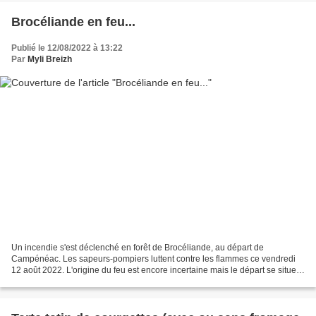
Brocéliande en feu...
Publié le 12/08/2022 à 13:22
Par
Myli Breizh
Un incendie s'est déclenché en forêt de Brocéliande, au départ de
Campénéac. Les sapeurs-pompiers luttent contre les flammes ce vendredi
12 août 2022. L'origine du feu est encore incertaine mais le départ se situe à
proximité du tombeau du géant, un site...