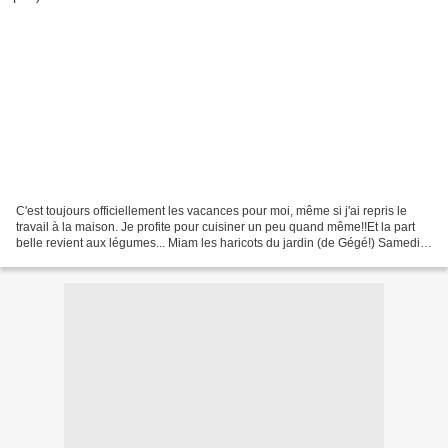
C'est toujours officiellement les vacances pour moi, même si j'ai repris le
travail à la maison. Je profite pour cuisiner un peu quand même!!Et la part
belle revient aux légumes... Miam les haricots du jardin (de Gégé!) Samedi
Dimanche Pique nique Filet...