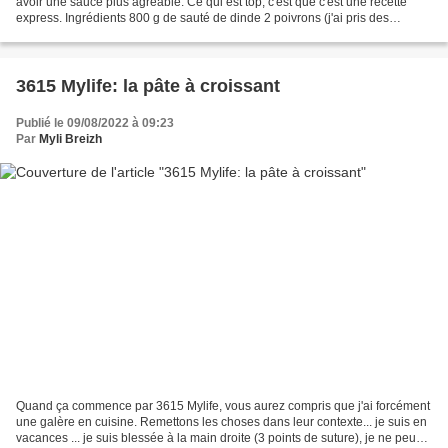
avoir une sauce plus agréable. Ce qui est top, c'est que c'est une recette
express. Ingrédients 800 g de sauté de dinde 2 poivrons (j'ai pris des
jaunes) 200 g de chorizo 2 c à...
3615 Mylife: la pâte à croissant
Publié le 09/08/2022 à 09:23
Par
Myli Breizh
Quand ça commence par 3615 Mylife, vous aurez compris que j'ai forcément
une galère en cuisine. Remettons les choses dans leur contexte... je suis en
vacances ... je suis blessée à la main droite (3 points de suture), je ne peux