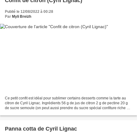
Confit de citron (Cyril Lignac)
Publié le 12/08/2022 à 00:28
Par
Myli Breizh
Ce petit confit est idéal pour sublimer certains desserts comme la tarte au
citron de Cyril Lignac. Ingrédients 56 g de jus de citron 2 g de pectine 20 g
de sucre semoule (on peut aussi prendre du sucre spécial confiture riche en
pectine, ça marche!)...
Panna cotta de Cyril Lignac