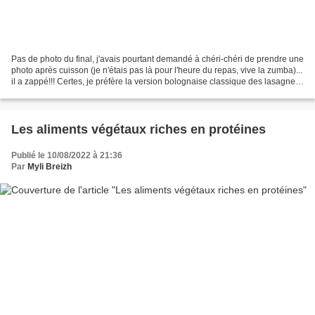
Pas de photo du final, j'avais pourtant demandé à chéri-chéri de prendre une
photo après cuisson (je n'étais pas là pour l'heure du repas, vive la zumba)...
il a zappé!!! Certes, je préfère la version bolognaise classique des lasagnes,
mais vu que Juliette...
Les aliments végétaux riches en protéines
Publié le 10/08/2022 à 21:36
Par
Myli Breizh