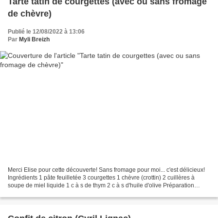
Tarte tatin de courgettes (avec ou sans fromage
de chèvre)
Publié le 12/08/2022 à 13:06
Par
Myli Breizh
Merci Elise pour cette découverte! Sans fromage pour moi... c'est délicieux!
Ingrédients 1 pâte feuilletée 3 courgettes 1 chèvre (crottin) 2 cuillères à
soupe de miel liquide 1 c à s de thym 2 c à s d'huile d'olive Préparation
préchauffer le four à 180°...