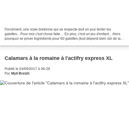
Forcément, une vraie bretonne qui se respecte doit un jour tenter les
galettes... Pour moi c'est chose faite ... En plus, c'est un jeu d'enfant... Alors
pourquoi se priver Ingrédients pour 60 galettes (tout dépend bien sûr de la
taille de votre emporte-pièce......
Calamars à la romaine à l'actifry express XL
Publié le 04/09/2017 à 06:28
Par
Myli Breizh