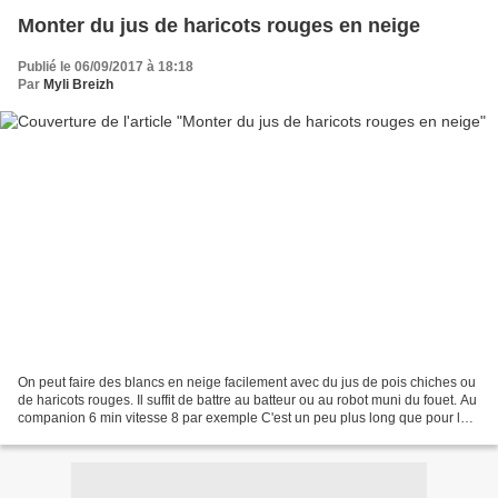
Monter du jus de haricots rouges en neige
Publié le 06/09/2017 à 18:18
Par
Myli Breizh
On peut faire des blancs en neige facilement avec du jus de pois chiches ou
de haricots rouges. Il suffit de battre au batteur ou au robot muni du fouet. Au
companion 6 min vitesse 8 par exemple C'est un peu plus long que pour les
blancs d'oeufs. On peut...