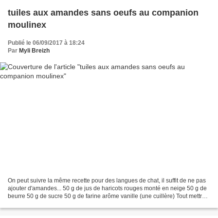
tuiles aux amandes sans oeufs au companion
moulinex
Publié le 06/09/2017 à 18:24
Par
Myli Breizh
On peut suivre la même recette pour des langues de chat, il suffit de ne pas
ajouter d'amandes... 50 g de jus de haricots rouges monté en neige 50 g de
beurre 50 g de sucre 50 g de farine arôme vanille (une cuillère) Tout mettre
dans le robot muni du...