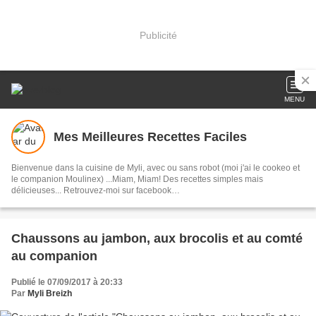
Publicité
MENU
Mes Meilleures Recettes Faciles
Bienvenue dans la cuisine de Myli, avec ou sans robot (moi j'ai le cookeo et
le companion Moulinex) ...Miam, Miam! Des recettes simples mais
délicieuses... Retrouvez-moi sur facebook
https://www.facebook.com/mesmeilleuresrecettesfaciles/
Chaussons au jambon, aux brocolis et au comté
au companion
Publié le 07/09/2017 à 20:33
Par
Myli Breizh