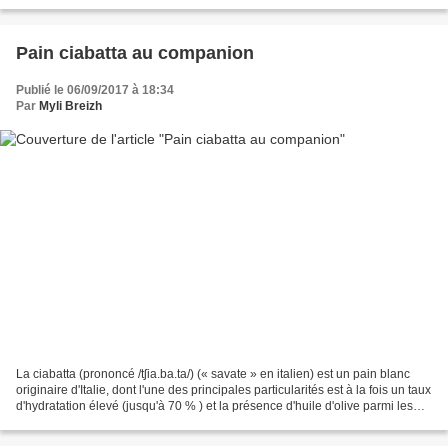
lancer... Ingrédients -...
Pain ciabatta au companion
Publié le 06/09/2017 à 18:34
Par
Myli Breizh
La ciabatta (prononcé /tʃia.ba.ta/) (« savate » en italien) est un pain blanc
originaire d'Italie, dont l'une des principales particularités est à la fois un taux
d'hydratation élevé (jusqu'à 70 % ) et la présence d'huile d'olive parmi les
ingrédients...