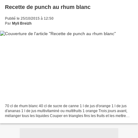
Recette de punch au rhum blanc
Publié le 25/10/2015 à 12:50
Par
Myli Breizh
70 cl de rhum blanc 40 cl de sucre de canne 1 l de jus d'orange 1 l de jus
d'ananas 1 l de jus multivitaminé ou multifruits 1 orange Trois jours avant,
mélanger tous les liquides Couper en triangles fins les fruits et les mettre
dans la préparation Servir...