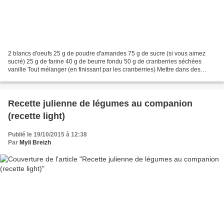
2 blancs d'oeufs 25 g de poudre d'amandes 75 g de sucre (si vous aimez
sucré) 25 g de farine 40 g de beurre fondu 50 g de cranberries séchées
vanille Tout mélanger (en finissant par les cranberries) Mettre dans des
moules à financiers Enfourner environ...
Recette julienne de légumes au companion
(recette light)
Publié le 19/10/2015 à 12:38
Par
Myli Breizh