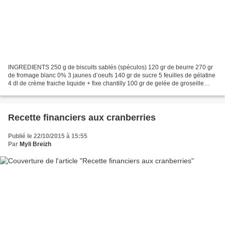
INGREDIENTS 250 g de biscuits sablés (spéculos) 120 gr de beurre 270 gr
de fromage blanc 0% 3 jaunes d’oeufs 140 gr de sucre 5 feuilles de gélatine
4 dl de crème fraiche liquide + fixe chantilly 100 gr de gelée de groseille
Pulvériser au mixer les biscuits...
Recette financiers aux cranberries
Publié le 22/10/2015 à 15:55
Par
Myli Breizh