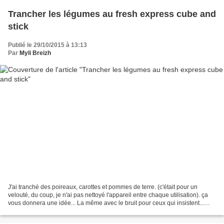
Trancher les légumes au fresh express cube and
stick
Publié le 29/10/2015 à 13:13
Par
Myli Breizh
J'ai tranché des poireaux, carottes et pommes de terre. (c'était pour un
velouté, du coup, je n'ai pas nettoyé l'appareil entre chaque utilisation). ça
vous donnera une idée... La même avec le bruit pour ceux qui insistent...
c'est quand même bruyant... Astuce:...