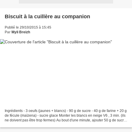
Biscuit à la cuillère au companion
Publié le 29/10/2015 à 15:45
Par
Myli Breizh
Ingrédients - 3 oeufs (jaunes + blancs) - 90 g de sucre - 40 g de farine + 20 g
de fécule (maïzena) - sucre glace Monter les blancs en neige V6 , 3 min. (ils
ne doivent pas être trop fermes) Au bout d'une minute, ajouter 50 g de sucre.
Réserver. Mettre...