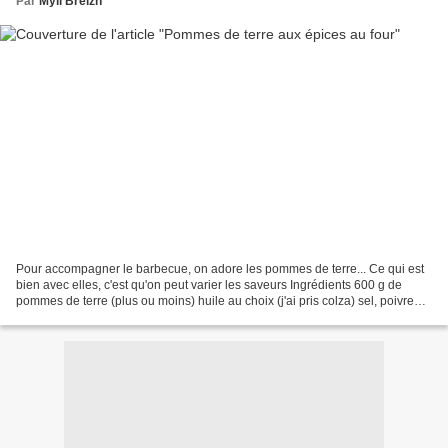
Par
Myli Breizh
Pour accompagner le barbecue, on adore les pommes de terre... Ce qui est
bien avec elles, c'est qu'on peut varier les saveurs Ingrédients 600 g de
pommes de terre (plus ou moins) huile au choix (j'ai pris colza) sel, poivre
épices (j'ai mis un mélange...