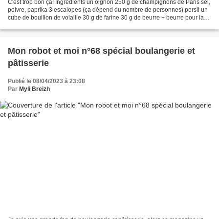
C'est trop bon ça! Ingrédients un oignon 250 g de champignons de Paris sel,
poivre, paprika 3 escalopes (ça dépend du nombre de personnes) persil un
cube de bouillon de volaille 30 g de farine 30 g de beurre + beurre pour la
cuisson 300 ml de lait Préparation...
Mon robot et moi n°68 spécial boulangerie et
pâtisserie
Publié le 08/04/2023 à 23:08
Par
Myli Breizh