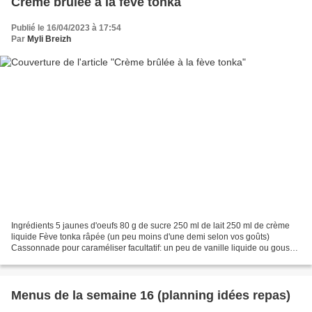
Crème brûlée à la fève tonka
Publié le 16/04/2023 à 17:54
Par
Myli Breizh
Ingrédients 5 jaunes d'oeufs 80 g de sucre 250 ml de lait 250 ml de crème
liquide Fève tonka râpée (un peu moins d'une demi selon vos goûts)
Cassonnade pour caraméliser facultatif: un peu de vanille liquide ou gousse
grattée pour remplacer la tonka si...
Menus de la semaine 16 (planning idées repas)