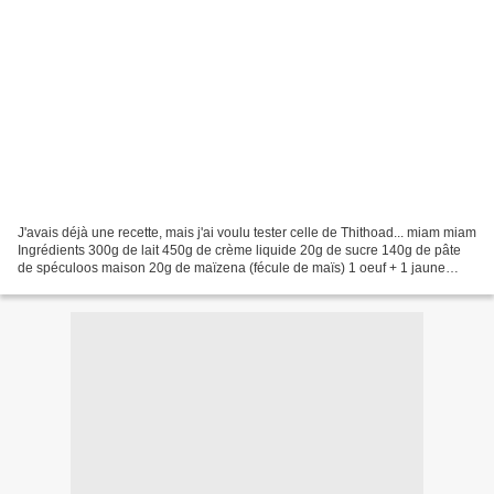
J'avais déjà une recette, mais j'ai voulu tester celle de Thithoad... miam miam
Ingrédients 300g de lait 450g de crème liquide 20g de sucre 140g de pâte
de spéculoos maison 20g de maïzena (fécule de maïs) 1 oeuf + 1 jaune
Préparation Mettre tous les ingrédients...