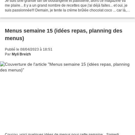
Je suis une grande fan de boulangerie et pâtisserie, alors ce magazine va
me plaire... Il y a un grand nombre de recettes que j'ai déjà faites... et oui, je
suis passionnée!!! Demain, je tente la crème brûlée chocolat coco ... car là, il
faut bien avouer...
Menus semaine 15 (idées repas, planning des
menus)
Publié le 08/04/2023 à 18:51
Par
Myli Breizh
Coucou, voici quelques idées de menus pour cette semaine... Samedi