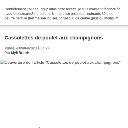
Honnêtement, j'ai beaucoup aimé cette recette, je suis vraiment réconciliée
avec les épinards! Ingrédients Une grosse poignée d'épinards 30 g de
beurre persillé (fait maison ici) sel, poivre 5 cl de crème (plus ou moins, moi
je voulais un peu de jus)...
Cassolettes de poulet aux champignons
Publié le 09/04/2023 à 04:26
Par
Myli Breizh