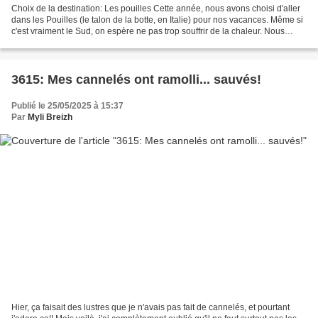
Choix de la destination: Les pouilles Cette année, nous avons choisi d'aller
dans les Pouilles (le talon de la botte, en Italie) pour nos vacances. Même si
c'est vraiment le Sud, on espère ne pas trop souffrir de la chaleur. Nous
choisissons des logements...
3615: Mes cannelés ont ramolli... sauvés!
Publié le 25/05/2025 à 15:37
Par
Myli Breizh
Hier, ça faisait des lustres que je n'avais pas fait de cannelés, et pourtant