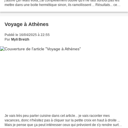
j'adore ça!! Mais voilà, j'ai complètement oublié qu'il ne faut surtout pas les
mettre dans une boite hermétique sinon, ils ramollissent ... Résultats... ce
matin, ils sont...
Voyage à Athènes
Publié le 16/04/2025 à 22:55
Par
Myli Breizh
Je vais très peu parler cuisine dans cet article... je vais raconter mes
vacances, donc n'hésitez pas à cliquer sur la petite croix en haut à droite ...
Mais je pense que ça peut intéresser ceux qui prévoient de s'y rendre surtout