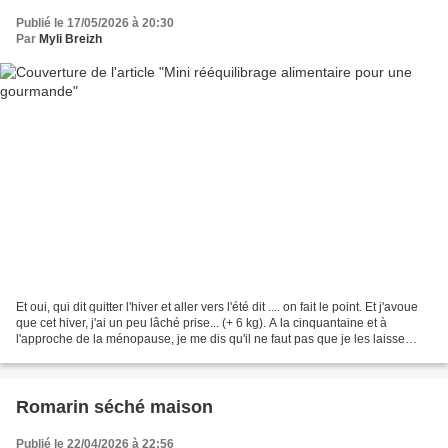
Publié le 17/05/2026 à 20:30
Par
Myli Breizh
Et oui, qui dit quitter l'hiver et aller vers l'été dit .... on fait le point. Et j'avoue
que cet hiver, j'ai un peu lâché prise... (+ 6 kg). A la cinquantaine et à
l'approche de la ménopause, je me dis qu'il ne faut pas que je les laisse
s'installer....
Romarin séché maison
Publié le 22/04/2026 à 22:56