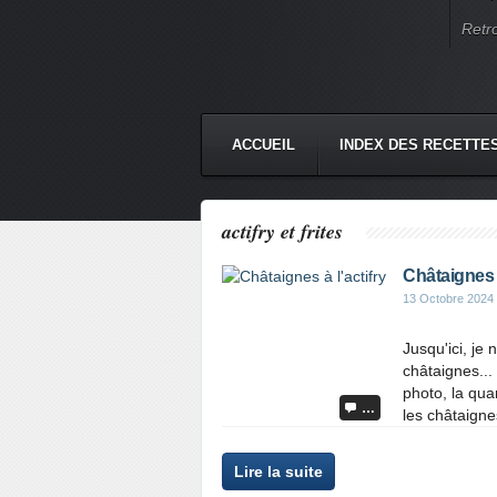
Retr
ACCUEIL
INDEX DES RECETTE
actifry et frites
Châtaignes à
13 Octobre 2024
Jusqu'ici, je n
châtaignes... 
photo, la qua
…
les châtaignes
Lire la suite