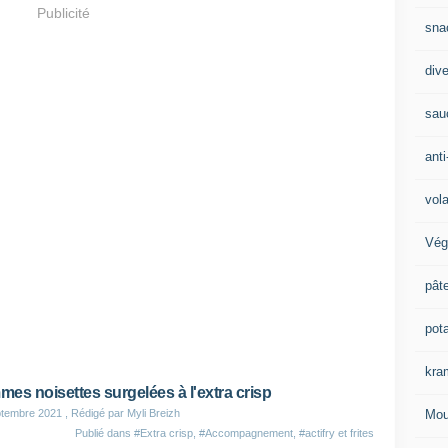
Publicité
sna
div
sau
anti
vola
Vég
pât
pot
kra
es noisettes surgelées à l'extra crisp
Mou
ptembre 2021
, Rédigé par Myli Breizh
Publié dans
#Extra crisp
,
#Accompagnement
,
#actifry et frites