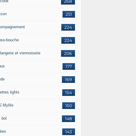
colat
268
sson
251
ompagnement
224
se-bouche
224
langerie et viennoiserie
206
nus
177
nde
169
ettes lights
154
5 Mylife
150
 bol
148
rées
143