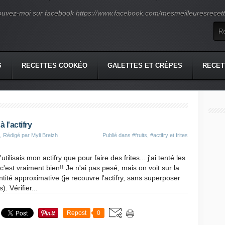
ouvez-moi sur facebook https://www.facebook.com/mesmeilleuresrecette
S
RECETTES COOKÉO
GALETTES ET CRÊPES
RECET
 l'actifry
, Rédigé par Myli Breizh
Publié dans
#fruits
,
#actifry et frites
'utilisais mon actifry que pour faire des frites... j'ai tenté les
c'est vraiment bien!! Je n'ai pas pesé, mais on voit sur la
ntité approximative (je recouvre l'actifry, sans superposer
). Vérifier...
Repost
0