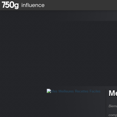
Me
Bienv
comp