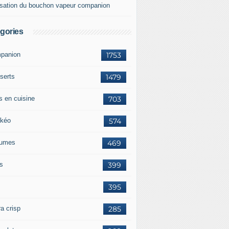
lisation du bouchon vapeur companion
gories
panion
1753
serts
1479
s en cuisine
703
kéo
574
umes
469
ts
399
395
a crisp
285