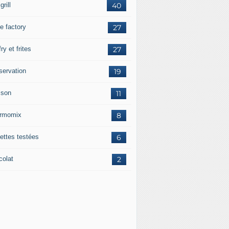
grill
40
e factory
27
fry et frites
27
servation
19
sson
11
rmomix
8
ettes testées
6
colat
2