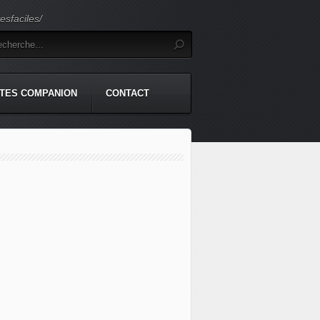
sfaciles/
TES COMPANION
CONTACT