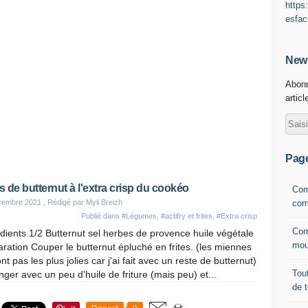
https
esfac
News
Abonn
articl
Pag
es de butternut à l'extra crisp du cookéo
Com
com
cembre 2021
, Rédigé par Myli Breizh
Publié dans
#Légumes
,
#actifry et frites
,
#Extra crisp
Com
dients 1/2 Butternut sel herbes de provence huile végétale
mou
ration Couper le butternut épluché en frites. (les miennes
nt pas les plus jolies car j'ai fait avec un reste de butternut)
Tout
ger avec un peu d'huile de friture (mais peu) et...
de 