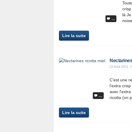
Toute
crisp
là J
…
noise
Lire la suite
Nectarines 
22 Août 2021
, 
C'est une r
l'extra crisp
avec l'extra
…
ricotta (on 
Lire la suite