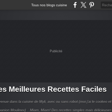
Tous nos blogs cuisine
Publicité
s Meilleures Recettes Faciles
enue dans la cuisine de Myli, avec ou sans robot (moi j'ai le cookeo et 
anion Moulinex) ...Miam, Miam! Des recettes simples mais délicieuses.