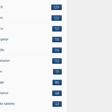
ck
129
ers
122
ce
121
-gaspi
115
ille
115
étarien
112
es
111
age
85
mpouz
48
le tablette
43