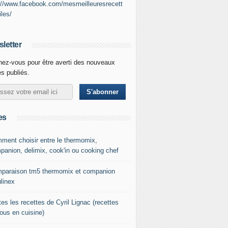
://www.facebook.com/mesmeilleuresrecett
iles/
letter
ez-vous pour être averti des nouveaux
es publiés.
es
ment choisir entre le thermomix,
panion, delimix, cook'in ou cooking chef
paraison tm5 thermomix et companion
linex
es les recettes de Cyril Lignac (recettes
tous en cuisine)