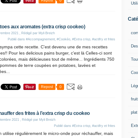
Repost
0
Uti
Caté
toes aux aromates (extra crisp cookeo)
com
vembre 2021
, Rédigé par Myli Breizh
Publié dans
#Accompagnement
,
#Cookéo
,
#Extra crisp
,
#actifry et frites
Des
sympa cette recette. C'est devenu une de mes recettes
hes!! Pour les delicious pains burger, c'est là Celles-ci sont
colorées, mais délicieuses tout de même... Ingrédients 750
Tou
 pommes de terre coupées en potatoes, lavées et
es...
Coo
Lég
Repost
0
frui
plat
auffer des frites à l'extra crisp du cookeo
ptembre 2021
, Rédigé par Myli Breizh
Extr
Publié dans
#Extra crisp
,
#actifry et frites
on utilise régulièrement le micro-onde pour réchauffer, mais