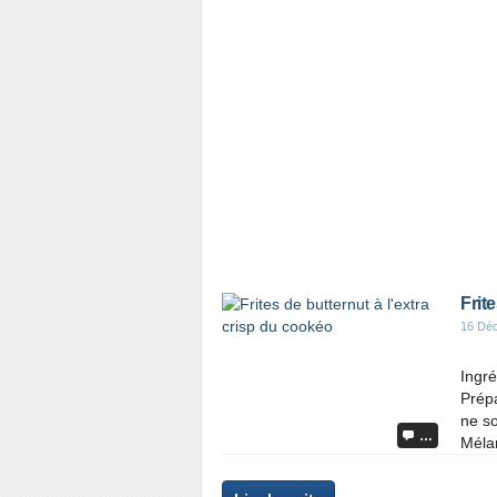
Frit
16 Dé
Ingré
Prépa
ne so
…
Mélan