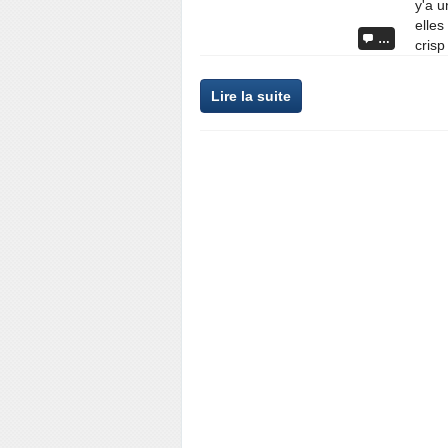
y'a u
elles
…
crisp
Lire la suite