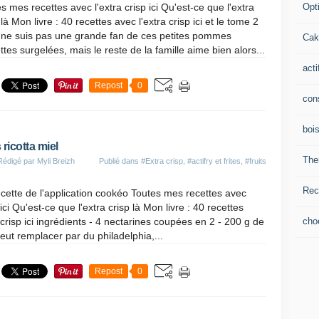
Opti
s mes recettes avec l'extra crisp ici Qu'est-ce que l'extra
 là Mon livre : 40 recettes avec l'extra crisp ici et le tome 2
e ne suis pas une grande fan de ces petites pommes
Cak
ttes surgelées, mais le reste de la famille aime bien alors...
acti
Repost
0
con
boi
ricotta miel
The
Rédigé par Myli Breizh
Publié dans
#Extra crisp
,
#actifry et frites
,
#fruits
Rec
ecette de l'application cookéo Toutes mes recettes avec
 ici Qu'est-ce que l'extra crisp là Mon livre : 40 recettes
cho
 crisp ici ingrédients - 4 nectarines coupées en 2 - 200 g de
peut remplacer par du philadelphia,...
Repost
0