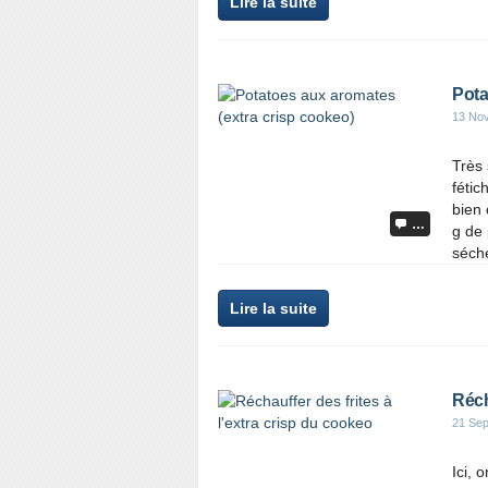
Lire la suite
Pota
13 No
Très 
fétic
bien 
…
g de
séché
Lire la suite
Réch
21 Se
Ici, 