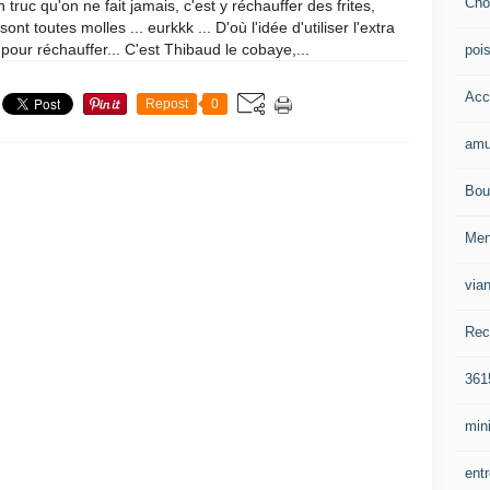
Cho
n truc qu'on ne fait jamais, c'est y réchauffer des frites,
 sont toutes molles ... eurkkk ... D'où l'idée d'utiliser l'extra
 pour réchauffer... C'est Thibaud le cobaye,...
poi
Acc
Repost
0
amu
Bou
Me
via
Rec
361
mini
ent