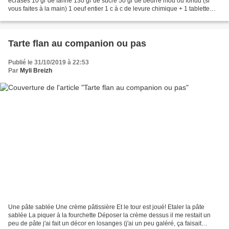
écrasés 10 gr de farine 130 gr de sucre 50 gr de beurre mou ou fondu (si
vous faites à la main) 1 oeuf entier 1 c à c de levure chimique + 1 tablette
chocolat pâtissier (plus ou moins)...
Tarte flan au companion ou pas
Publié le 31/10/2019 à 22:53
Par
Myli Breizh
Une pâte sablée Une crème pâtissière Et le tour est joué! Etaler la pâte
sablée La piquer à la fourchette Déposer la crème dessus il me restait un
peu de pâte j'ai fait un décor en losanges (j'ai un peu galéré, ça faisait