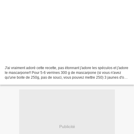
J'ai vraiment adoré cette recette, pas étonnant j'adore les spéculos et j'adore
le mascarpone!! Pour 5-6 verrines 300 g de mascarpone (si vous n'avez
qu'une boite de 250g, pas de souci, vous pouvez mettre 250) 3 jaunes d'oeuf
3 blancs d'oeuf + un pincée...
Publicité