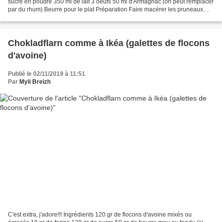
sucre en poudre 350 ml de lait 3 oeufs 50 ml d'Armagnac (on peut remplacer
par du rhum) Beurre pour le plat Préparation Faire macérer les pruneaux
dans l'Armagnac 10 min Préchauffer...
Chokladflarn comme à Ikéa (galettes de flocons
d'avoine)
Publié le 02/11/2019 à 11:51
Par
Myli Breizh
C'est extra, j'adore!!! Ingrédients 120 gr de flocons d'avoine mixés ou