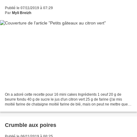
Publié le 07/11/2019 à 07:29
Par
Myli Breizh
On a adoré cette recette pour 16 mini cakes Ingrédients 1 oeuf 20 g de
beurre fondu 40 g de sucre le jus d'un citron vert 25 g de farine (j'ai mis
moitié farine de chataigne moitié farine de blé, mais on peut ne mettre que
farine de blé) Préparation Préchauffer...
Crumble aux poires
Publié le 06/11/2019 à 00:25