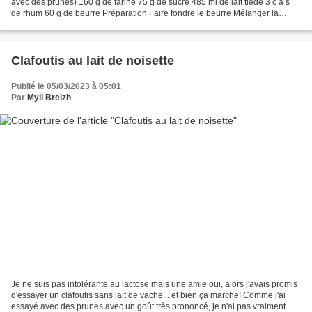
avec des prunes) 160 g de farine 75 g de sucre 485 ml de lait tiède 3 c à s
de rhum 60 g de beurre Préparation Faire fondre le beurre Mélanger la
farine, les oeufs, le beurre...
Clafoutis au lait de noisette
Publié le 05/03/2023 à 05:01
Par
Myli Breizh
Je ne suis pas intolérante au lactose mais une amie oui, alors j'avais promis
d'essayer un clafoutis sans lait de vache... et bien ça marche! Comme j'ai
essayé avec des prunes avec un goût très prononcé, je n'ai pas vraiment