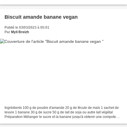
ressenti la saveur noisette......
Biscuit amande banane vegan
Publié le 03/03/2023 à 05:01
Par
Myli Breizh
Ingrédients 100 g de poudre d'amande 20 g de fécule de maïs 1 sachet de
levure 1 banane 30 g de sucre 50 g de lait de soja ou autre lait végétal
Préparation Mélanger le sucre et la banane jusqu'à obtenir une compote.
Ajouter le lait de soja, la levure,...