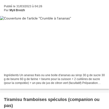
Publié le 31/03/2023 à 04:26
Par
Myli Breizh
Ingrédients Un ananas frais ou une boite d'ananas au sirop 30 g de sucre 30
g de beurre 60 g de farine + beurre pour la cuisson + 2 cuillères de sucre
(pour la compotée) + un peu de jus de citron vert (facultatif) Préparation
Couper l'ananas en morceaux,...
Tiramisu framboises spéculos (companion ou
pas)