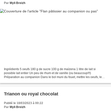
Par
Myli Breizh
Ingrédients 5 oeufs 180 g de sucre 100 g de maïzena 1 litre de lait si
possible lait entier Un peu de rhum et de vanille (ou beaucoup!!!)
Préparation au companion Dans le bol muni du fouet, mettre les oeufs, le
sucre et la maïzena et mixer V6 pendant...
Trianon ou royal chocolat
Publié le 18/03/2023 à 00:22
Par
Myli Breizh