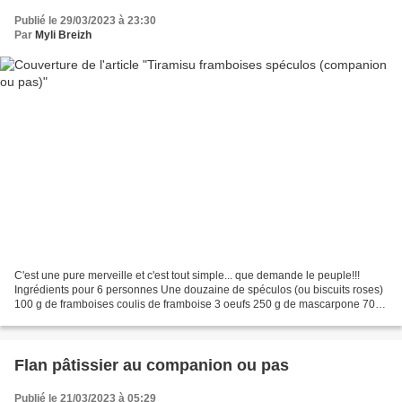
Publié le 29/03/2023 à 23:30
Par
Myli Breizh
C'est une pure merveille et c'est tout simple... que demande le peuple!!!
Ingrédients pour 6 personnes Une douzaine de spéculos (ou biscuits roses)
100 g de framboises coulis de framboise 3 oeufs 250 g de mascarpone 70 g
à 100 g de sucre selon comme vous...
Flan pâtissier au companion ou pas
Publié le 21/03/2023 à 05:29