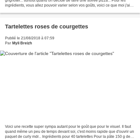
grignoter... surtout quand on décide de faire une soirée pizza... Pour les
ingrédients, vous allez pouvoir varier selon vos goûts, voici ce que moi j'ai
pris. Pour faire les "piquants"...
Tartelettes roses de courgettes
Publié le 21/08/2018 à 07:59
Par
Myli Breizh
Voici une recette super sympa autant pour le goût que pour le visuel. Il faut
quand même un peu de temps devant soi, c'est moins rapide que d'ouvrir un
paquet de curly mdr... Ingrédients pour 40 tartelettes Pour la pâte 150 g de