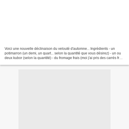
Voici une nouvelle déclinaison du velouté d'automne... Ingrédients - un
potimarron (un demi, un quart... selon la quantité que vous désirez) - un ou
deux kubor (selon la quantité) - du fromage frais (moi j'ai pris des carrés frais
elle&vire), 2 pour 1/4...