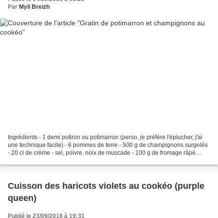
Par
Myli Breizh
Ingrédients - 1 demi potiron ou potimarron (perso, je préfère l'éplucher, j'ai
une technique facile) - 6 pommes de terre - 500 g de champignons surgelés
- 20 cl de crème - sel, poivre, noix de muscade - 100 g de fromage râpé
Préparation Mettre 200 ml...
Cuisson des haricots violets au cookéo (purple
queen)
Publié le 23/09/2018 à 19:31