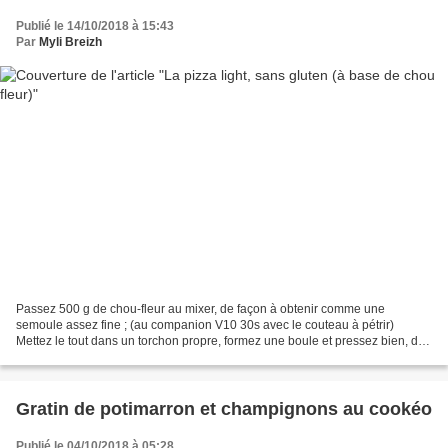
Publié le 14/10/2018 à 15:43
Par
Myli Breizh
Passez 500 g de chou-fleur au mixer, de façon à obtenir comme une
semoule assez fine ; (au companion V10 30s avec le couteau à pétrir)
Mettez le tout dans un torchon propre, formez une boule et pressez bien, de
manière à enlever le maximum d’eau... c'est...
Gratin de potimarron et champignons au cookéo
Publié le 04/10/2018 à 05:28