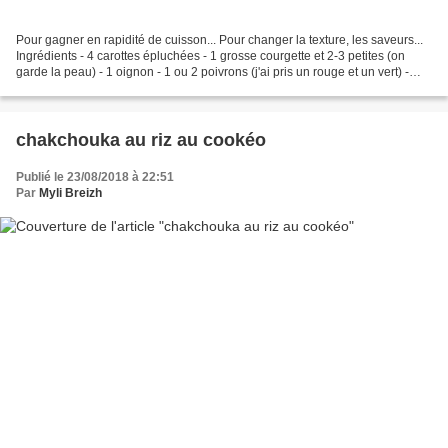
Pour gagner en rapidité de cuisson... Pour changer la texture, les saveurs...
Ingrédients - 4 carottes épluchées - 1 grosse courgette et 2-3 petites (on
garde la peau) - 1 oignon - 1 ou 2 poivrons (j'ai pris un rouge et un vert) -
une noisette de beurre...
chakchouka au riz au cookéo
Publié le 23/08/2018 à 22:51
Par
Myli Breizh