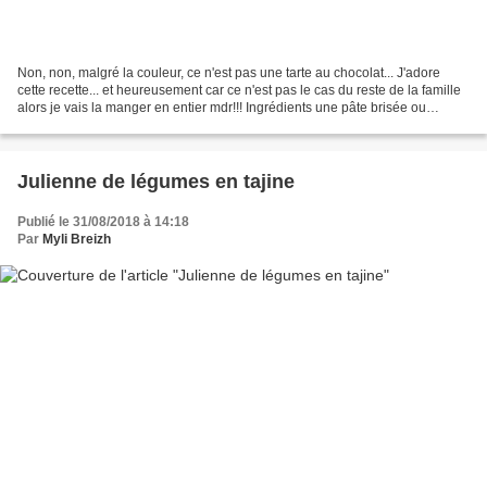
Non, non, malgré la couleur, ce n'est pas une tarte au chocolat... J'adore
cette recette... et heureusement car ce n'est pas le cas du reste de la famille
alors je vais la manger en entier mdr!!! Ingrédients une pâte brisée ou
feuilletée (+ un reste de...
Julienne de légumes en tajine
Publié le 31/08/2018 à 14:18
Par
Myli Breizh