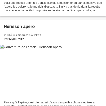
Voici une recette orientale dont je n'avais jamais entendu parler, mais vu que
j'adore les poivrons, je me dois d'essayer... Il n'y a pas de riz dans la recette
mais cette variante était proposée sur le site de moulinex (par contre, je
pense qu'ils ont...
Hérisson apéro
Publié le 22/08/2018 à 23:03
Par
Myli Breizh
Parce qu'à l'apéro, c'est bien aussi d'avoir des petites choses légères à