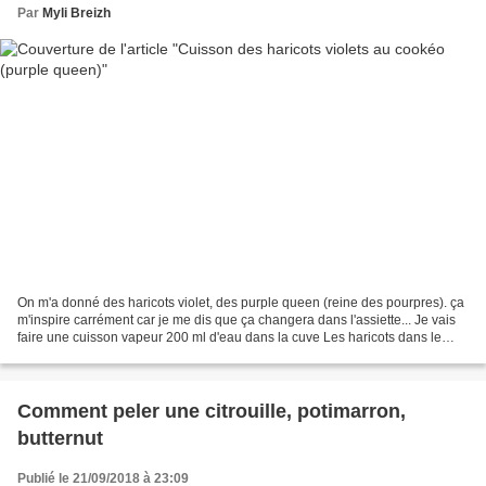
Par
Myli Breizh
On m'a donné des haricots violet, des purple queen (reine des pourpres). ça
m'inspire carrément car je me dis que ça changera dans l'assiette... Je vais
faire une cuisson vapeur 200 ml d'eau dans la cuve Les haricots dans le
panier vapeur Cuisson sous...
Comment peler une citrouille, potimarron,
butternut
Publié le 21/09/2018 à 23:09