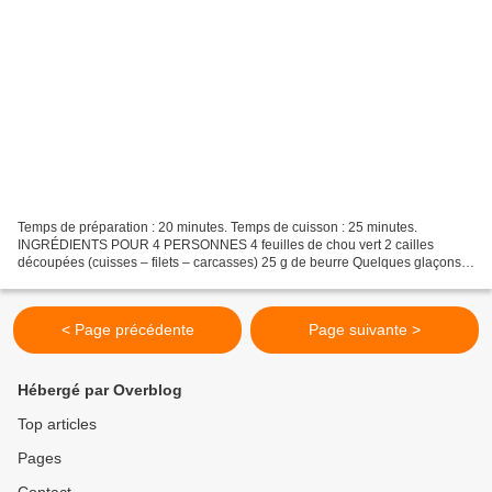
Temps de préparation : 20 minutes. Temps de cuisson : 25 minutes.
INGRÉDIENTS POUR 4 PERSONNES 4 feuilles de chou vert 2 cailles
découpées (cuisses – filets – carcasses) 25 g de beurre Quelques glaçons
Sel fin et poivre du moulin Pour le hachis : 2 tranches...
< Page précédente
Page suivante >
Hébergé par Overblog
Top articles
Pages