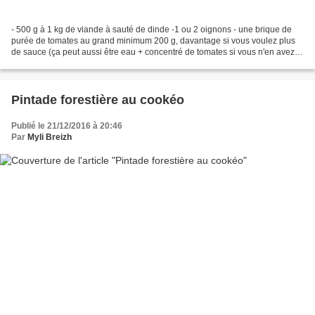
- 500 g à 1 kg de viande à sauté de dinde -1 ou 2 oignons - une brique de
purée de tomates au grand minimum 200 g, davantage si vous voulez plus
de sauce (ça peut aussi être eau + concentré de tomates si vous n'en avez
pas) - paprika, sel, poivre, un...
Pintade forestière au cookéo
Publié le 21/12/2016 à 20:46
Par
Myli Breizh