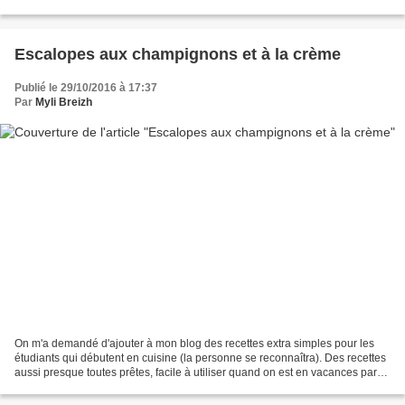
je trouve ne...
Escalopes aux champignons et à la crème
Publié le 29/10/2016 à 17:37
Par
Myli Breizh
On m'a demandé d'ajouter à mon blog des recettes extra simples pour les
étudiants qui débutent en cuisine (la personne se reconnaîtra). Des recettes
aussi presque toutes prêtes, facile à utiliser quand on est en vacances par
exemple, j'ai donc testé cette...