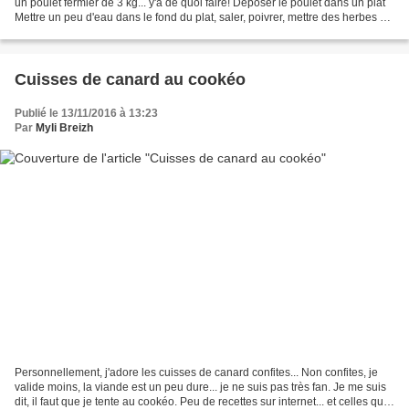
un poulet fermier de 3 kg... y'a de quoi faire! Déposer le poulet dans un plat
Mettre un peu d'eau dans le fond du plat, saler, poivrer, mettre des herbes de
Provence et deux...
Cuisses de canard au cookéo
Publié le 13/11/2016 à 13:23
Par
Myli Breizh
Personnellement, j'adore les cuisses de canard confites... Non confites, je
valide moins, la viande est un peu dure... je ne suis pas très fan. Je me suis
dit, il faut que je tente au cookéo. Peu de recettes sur internet... et celles que