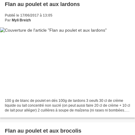
Flan au poulet et aux lardons
Publié le 17/06/2017 à 13:05
Par
Myli Breizh
100 g de blanc de poulet en dés 100g de lardons 3 oeufs 30 cl de crème
liquide ou lait concentré non sucré (on peut aussi faire 20 cl de crème + 10 cl
de lait pour alléger) 2 cuillères à soupe de maîzena (ni rases ni bombées...
moyennes quoi...) 70 g...
Flan au poulet et aux brocolis