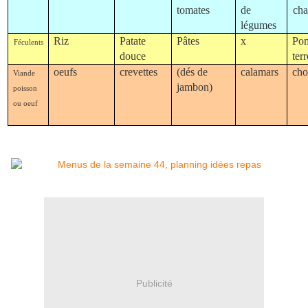
tomates
de
ch
légumes
Riz
Patate
Pâtes
x
Po
Féculents
douce
terr
oeufs
crevettes
(dés de
calamars
cho
Viande
jambon)
poisson
ou oeuf
Publicité