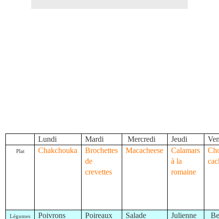
Lundi
Mardi
Mercredi
Jeudi
Ven
Chakchouka
Brochettes
Macacheese
Calamars
Cho
Plat
de
à la
cac
crevettes
romaine
Poivrons
Poireaux
Salade
Julienne
Be
Légumes