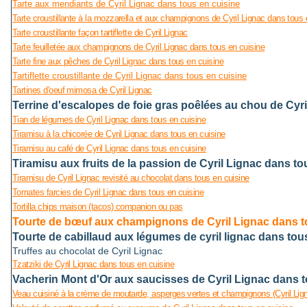
Tarte aux mendiants de Cyril Lignac dans tous en cuisine
Tarte croustillante à la mozzarella et aux champignons de Cyril Lignac dans tous 
Tarte croustillante façon tartiflette de Cyril Lignac
Tarte feuilletée aux champignons de Cyril Lignac dans tous en cuisine
Tarte fine aux pêches de Cyril Lignac dans tous en cuisine
Tartiflette croustillante de Cyril Lignac dans tous en cuisine
Tartines d'oeuf mimosa de Cyril Lignac
Terrine d'escalopes de foie gras poêlées au chou de Cyri
Tian de légumes de Cyril Lignac dans tous en cuisine
Tiramisu à la chicorée de Cyril Lignac dans tous en cuisine
Tiramisu au café de Cyril Lignac dans tous en cuisine
Tiramisu aux fruits de la passion de Cyril Lignac dans to
Tiramisu de Cyril Lignac revisité au chocolat dans tous en cuisine
Tomates farcies de Cyril Lignac dans tous en cuisine
Tortilla chips maison (tacos) companion ou pas
Tourte de bœuf aux champignons de Cyril Lignac dans t
Tourte de cabillaud aux légumes de cyril lignac dans tou
Truffes au chocolat de Cyril Lignac
Tzatziki de Cyril Lignac dans tous en cuisine
Vacherin Mont d'Or aux saucisses de Cyril Lignac dans t
Veau cuisiné à la crème de moutarde, asperges vertes et champignons (Cyril Lig