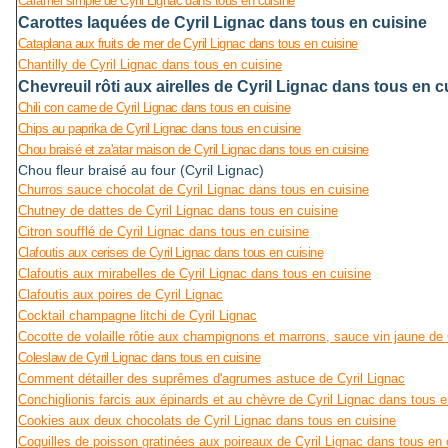
Caramel simple de Cyril Lignac dans tous en cuisine
Carottes laquées de Cyril Lignac dans tous en cuisine
Cataplana aux fruits de mer de Cyril Lignac dans tous en cuisine
Chantilly de Cyril Lignac dans tous en cuisine
Chevreuil rôti aux airelles de Cyril Lignac dans tous en c
Chili con carne de Cyril Lignac dans tous en cuisine
Chips au paprika de Cyril Lignac dans tous en cuisine
Chou braisé et za'atar maison de Cyril Lignac dans tous en cuisine
Chou fleur braisé au four (Cyril Lignac)
Churros sauce chocolat de Cyril Lignac dans tous en cuisine
Chutney de dattes de Cyril Lignac dans tous en cuisine
Citron soufflé de Cyril Lignac dans tous en cuisine
Clafoutis aux cerises de Cyril Lignac dans tous en cuisine
Clafoutis aux mirabelles de Cyril Lignac dans tous en cuisine
Clafoutis aux poires de Cyril Lignac
Cocktail champagne litchi de Cyril Lignac
Cocotte de volaille rôtie aux champignons et marrons, sauce vin jaune de 
Coleslaw de Cyril Lignac dans tous en cuisine
Comment détailler des suprêmes d'agrumes astuce de Cyril Lignac
Conchiglionis farcis aux épinards et au chèvre de Cyril Lignac dans tous e
Cookies aux deux chocolats de Cyril Lignac dans tous en cuisine
Coquilles de poisson gratinées aux poireaux de Cyril Lignac dans tous en 