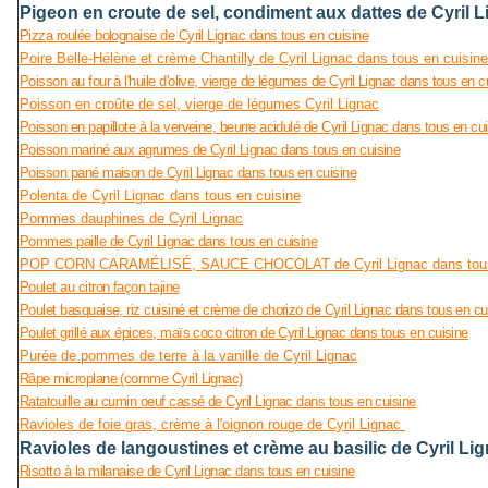
Pigeon en croute de sel, condiment aux dattes de Cyril 
Pizza roulée bolognaise de Cyril Lignac dans tous en cuisine
Poire Belle-Hélène et crème Chantilly de Cyril Lignac dans tous en cuisine
Poisson au four à l'huile d'olive, vierge de légumes de Cyril Lignac dans tous en c
Poisson en croûte de sel, vierge de légumes Cyril Lignac
Poisson en papillote à la verveine, beurre acidulé de Cyril Lignac dans tous en cu
Poisson mariné aux agrumes de Cyril Lignac dans tous en cuisine
Poisson pané maison de Cyril Lignac dans tous en cuisine
Polenta de Cyril Lignac dans tous en cuisine
Pommes dauphines de Cyril Lignac
Pommes paille de Cyril Lignac dans tous en cuisine
POP CORN CARAMÉLISÉ, SAUCE CHOCOLAT de Cyril Lignac dans tous 
Poulet au citron façon tajine
Poulet basquaise, riz cuisiné et crème de chorizo de Cyril Lignac dans tous en cu
Poulet grillé aux épices, maïs coco citron de Cyril Lignac dans tous en cuisine
Purée de pommes de terre à la vanille de Cyril Lignac
Râpe microplane (comme Cyril Lignac)
Ratatouille au cumin oeuf cassé de Cyril Lignac dans tous en cuisine
Ravioles de foie gras, crème à l'oignon rouge de Cyril Lignac
Ravioles de langoustines et crème au basilic de Cyril Li
Risotto à la milanaise de Cyril Lignac dans tous en cuisine