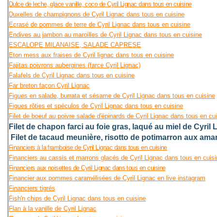
Dulce de leche, glace vanille, coco de Cyril Lignac dans tous en cuisine
Duxelles de champignons de Cyril Lignac dans tous en cuisine
Ecrasé de pommes de terre de Cyril Lignac dans tous en cuisine
Endives au jambon au maroilles de Cyril Lignac dans tous en cuisine
ESCALOPE MILANAISE, SALADE CAPRESE
Eton mess aux fraises de Cyril lignac dans tous en cuisine
Fajitas poivrons aubergines (farce Cyril Lignac)
Falafels de Cyril Lignac dans tous en cuisine
Far breton façon Cyril Lignac
Figues en salade, burrata et sésame de Cyril Lignac dans tous en cuisine
Figues rôties et spéculos de Cyril Lignac dans tous en cuisine
Filet de boeuf au poivre salade d'épinards de Cyril Lignac dans tous en cu
Filet de chapon farci au foie gras, laqué au miel de Cyril
Filet de tacaud meunière, risotto de potimarron aux ama
​​​​​
Financiers à la framboise de Cyril Lignac dans tous en cuisine
Financiers au cassis et marrons glacés de Cyril Lignac dans tous en cuis
Financiers aux noisettes de Cyril Lignac dans tous en cuisine
Financier aux pommes caramélisées de Cyril Lignac en live instagram
Financiers tigrés
Fish'n chips de Cyril Lignac dans tous en cuisine
Flan à la vanille de Cyril Lignac