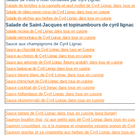
Salade de lentilles à la cannelle et œuf mollet de Cyril Lignac dans tous e
Salade de pâtes pesto rosso de Cyril Lignac dans tous en cuisine
Salade de pêches aux herbes de Cyril Lignac dans tous en cuisine
Salade de Saint-Jacques et topinambours de cyril lignac
Salade niçoise de Cyril Lignac dans tous en cuisine
Salade piémontaise de Cyril Lignac dans tous en cuisine
Sauce aux champignons de Cyril Lignac
Sauce au chocolat de Cyril Lignac dans tous en Cuisine
Sauce au chorizo de Cyril Lignac dans tous en cuisine
Sauce aux agrumes de Cyril Lignac (beurre acidulé), dans tous en cuisine
Sauce barbecue de Cyril Lignac dans tous en cuisine
Sauce beurre blanc de Cyril Lignac dans tous en cuisine
Sauce chimichurri de Cyril Lignac dans tous en cuisine
Sauce cocktail de Cyril lignac dans tous en cuisine
Sauce hollandaise de Cyril Lignac dans tous en cuisine
Sauce okonomiyaki de Cyril Lignac dans tous en cuisine
Sauce tartare de Cyril Lignac dans tous en cuisine (pour burger)
Saumon bouillon thaï, riz aux petits pois de Cyril Lignac dans tous en cuis
Saumon croustillant, riz à la mangue et vinaigrette sésame oignon de Cyri
Saumon gravlax et sa vinaigrette aux herbes de Cyril Lignac dans tous en