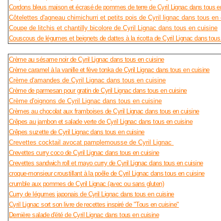
Cordons bleus maison et écrasé de pommes de terre de Cyril Lignac dans tous e
Côtelettes d'agneau chimichurri et petits pois de Cyril lignac dans tous en
Coupe de litchis et chantilly bicolore de Cyril Lignac dans tous en cuisine
Couscous de légumes et beignets de dattes à la ricotta de Cyril Lignac dans tous
Crème au sésame noir de Cyril Lignac dans tous en cuisine
Crème caramel à la vanille et fève tonka de Cyril Lignac dans tous en cuisine
Crème d'amandes de Cyril Lignac dans tous en cuisine
Crème de parmesan pour gratin de Cyril Lignac dans tous en cuisine
Crème d'oignons de Cyril Lignac dans tous en cuisine
Crèmes au chocolat aux framboises de Cyril Lignac dans tous en cuisine
Crêpes au jambon et salade verte de Cyril Lignac dans tous en cuisine
Crêpes suzette de Cyril Lignac dans tous en cuisine
Crevettes cocktail avocat pamplemousse de Cyril Lignac
Crevettes curry coco de Cyril Lignac dans tous en cuisine
Crevettes sandwich roll et mayo curry de Cyril Lignac dans tous en cuisine
croque-monsieur croustillant à la poêle de Cyril Lignac dans tous en cuisine
crumble aux pommes de Cyril Lignac (avec ou sans gluten)
Curry de légumes japonais de Cyril Lignac dans tous en cuisine
Cyril Lignac sort son livre de recettes inspiré de "Tous en cuisine"
Dernière salade d'été de Cyril Lignac dans tous en cuisine