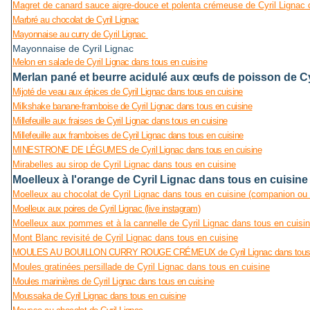
Magret de canard sauce aigre-douce et polenta crémeuse de Cyril Lignac 
Marbré au chocolat de Cyril Lignac
Mayonnaise au curry de Cyril Lignac
Mayonnaise de Cyril Lignac
Melon en salade de Cyril Lignac dans tous en cuisine
Merlan pané et beurre acidulé aux œufs de poisson de Cy
Mijoté de veau aux épices de Cyril Lignac dans tous en cuisine
Milkshake banane-framboise de Cyril Lignac dans tous en cuisine
Millefeuille aux fraises de Cyril Lignac dans tous en cuisine
Millefeuille aux framboises de Cyril Lignac dans tous en cuisine
MINESTRONE DE LÉGUMES de Cyril Lignac dans tous en cuisine
Mirabelles au sirop de Cyril Lignac dans tous en cuisine
Moelleux à l'orange de Cyril Lignac dans tous en cuisine
Moelleux au chocolat de Cyril Lignac dans tous en cuisine (companion ou
Moelleux aux poires de Cyril Lignac (live instagram)
Moelleux aux pommes et à la cannelle de Cyril Lignac dans tous en cuisi
Mont Blanc revisité de Cyril Lignac dans tous en cuisine
MOULES AU BOUILLON CURRY ROUGE CRÉMEUX de Cyril Lignac dans tous e
Moules gratinées persillade de Cyril Lignac dans tous en cuisine
Moules marinières de Cyril Lignac dans tous en cuisine
Moussaka de Cyril Lignac dans tous en cuisine