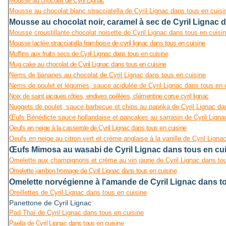
Mousse au chocolat de Cyril Lignac
Mousse au chocolat blanc stracciatella de Cyril Lignac dans tous en cuisi
Mousse au chocolat noir, caramel à sec de Cyril Lignac 
Mousse croustillante chocolat noisette de Cyril Lignac dans tous en cuisi
Mousse lactée stracciatella framboise de cyril lignac dans tous en cuisine
Muffins aux fruits secs de Cyril Lignac dans tous en cuisine
Mug cake au chocolat de Cyril Lignac dans tous en cuisine
Nems de bananes au chocolat de Cyril Lignac dans tous en cuisine
Nems de poulet et légumes, sauce acidulée de Cyril Lignac dans tous en 
Noix de saint jacques rôties, endives poêlées, clémentine corse cyril lignac
Nuggets de poulet, sauce barbecue et chips au paprika de Cyril Lignac da
Œufs Bénédicte sauce hollandaise et pancakes au sarrasin de Cyril Ligna
Oeufs en neige à la casserole de Cyril Lignac dans tous en cuisine
Oeufs en neige au citron vert et crème anglaise à la vanille de Cyril Ligna
Œufs Mimosa au wasabi de Cyril Lignac dans tous en cu
Omelette aux champignons et crème au vin jaune de Cyril Lignac dans tou
Omelette jambon fromage de Cyril Lignac dans tous en cuisine
Omelette norvégienne à l'amande de Cyril Lignac dans t
Oreillettes de Cyril Lignac dans tous en cuisine
Panettone de Cyril Lignac
Pad Thaï de Cyril Lignac dans tous en cuisine
Paella de Cyril Lignac dans tous en cuisine