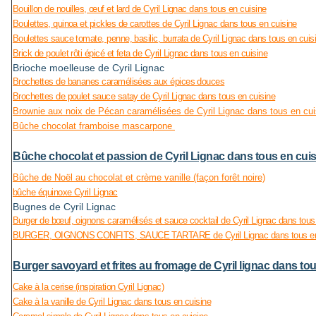
Bouillon de nouilles, œuf et lard de Cyril Lignac dans tous en cuisine
Boulettes, quinoa et pickles de carottes de Cyril Lignac dans tous en cuisine
Boulettes sauce tomate, penne, basilic, burrata de Cyril Lignac dans tous en cuis
Brick de poulet rôti épicé et feta de Cyril Lignac dans tous en cuisine
Brioche moelleuse de Cyril Lignac
Brochettes de bananes caramélisées aux épices douces
Brochettes de poulet sauce satay de Cyril Lignac dans tous en cuisine
Brownie aux noix de Pécan caramélisées de Cyril Lignac dans tous en cui
Bûche chocolat framboise mascarpone
Bûche chocolat et passion de Cyril Lignac dans tous en cui
Bûche de Noël au chocolat et crème vanille (façon forêt noire)
bûche équinoxe Cyril Lignac
Bugnes de Cyril Lignac
Burger de bœuf, oignons caramélisés et sauce cocktail de Cyril Lignac dans tous
BURGER, OIGNONS CONFITS, SAUCE TARTARE de Cyril Lignac dans tous en
Burger savoyard et frites au fromage de Cyril lignac dans to
Cake à la cerise (inspiration Cyril Lignac)
Cake à la vanille de Cyril Lignac dans tous en cuisine