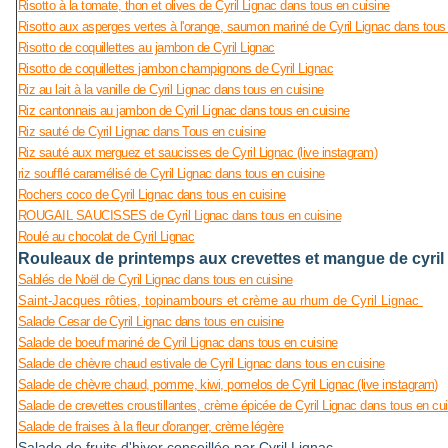
Risotto à la tomate, thon et olives de Cyril Lignac dans tous en cuisine
Risotto aux asperges vertes à l'orange, saumon mariné de Cyril Lignac dans tous
Risotto de coquillettes au jambon de Cyril Lignac
Risotto de coquillettes jambon champignons de Cyril Lignac
Riz au lait à la vanille de Cyril Lignac dans tous en cuisine
Riz cantonnais au jambon de Cyril Lignac dans tous en cuisine
Riz sauté de Cyril Lignac dans Tous en cuisine
Riz sauté aux merguez et saucisses de Cyril Lignac (live instagram)
riz soufflé caramélisé de Cyril Lignac dans tous en cuisine
Rochers coco de Cyril Lignac dans tous en cuisine
ROUGAIL SAUCISSES de Cyril Lignac dans tous en cuisine
Roulé au chocolat de Cyril Lignac
Rouleaux de printemps aux crevettes et mangue de cyril 
Sablés de Noël de Cyril Lignac dans tous en cuisine
Saint-Jacques rôties, topinambours et crème au rhum de Cyril Lignac
Salade Cesar de Cyril Lignac dans tous en cuisine
Salade de boeuf mariné de Cyril Lignac dans tous en cuisine
Salade de chèvre chaud estivale de Cyril Lignac dans tous en cuisine
Salade de chèvre chaud, pomme, kiwi, pomelos de Cyril Lignac (live instagram)
Salade de crevettes croustillantes, crème épicée de Cyril Lignac dans tous en cu
Salade de fraises à la fleur d'oranger, crème légère
Salade de fruits d'hiver conseillée par Cyril Lignac