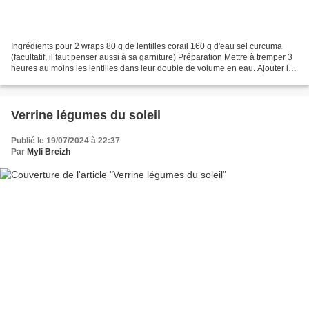
Ingrédients pour 2 wraps 80 g de lentilles corail 160 g d'eau sel curcuma
(facultatif, il faut penser aussi à sa garniture) Préparation Mettre à tremper 3
heures au moins les lentilles dans leur double de volume en eau. Ajouter le
sel et le curcuma et...
Verrine légumes du soleil
Publié le 19/07/2024 à 22:37
Par
Myli Breizh