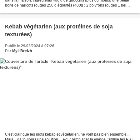
dans la maison. Ingrédients 400 g de gnocchis (plus ou moins) une petite
boite de haricots rouges 250 g égouttés (400g ) 2 poivrons rouges 1 bel
oignon origan 20 cl de purée...
Kebab végétarien (aux protéines de soja
texturées)
Publié le 29/03/2024 à 07:26
Par
Myli Breizh
C'est clair que les mots kebab et végétarien, ne vont pas bien ensemble...
Mais... y'a toujours une solution ... Pour remplacer la viande, j'utilise les PST,