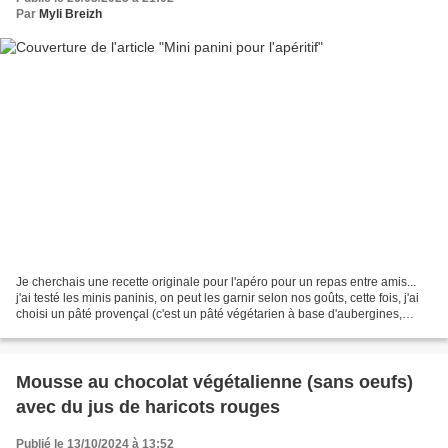
Par
Myli Breizh
Je cherchais une recette originale pour l'apéro pour un repas entre amis...
j'ai testé les minis paninis, on peut les garnir selon nos goûts, cette fois, j'ai
choisi un pâté provençal (c'est un pâté végétarien à base d'aubergines,
tomates séchées...) Ingrédients...
Mousse au chocolat végétalienne (sans oeufs)
avec du jus de haricots rouges
Publié le 13/10/2024 à 13:52