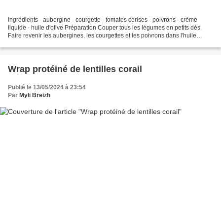
Ingrédients - aubergine - courgette - tomates cerises - poivrons - crème
liquide - huile d'olive Préparation Couper tous les légumes en petits dés.
Faire revenir les aubergines, les courgettes et les poivrons dans l'huile
d'olive séparément Ajouter un...
Wrap protéiné de lentilles corail
Publié le 13/05/2024 à 23:54
Par
Myli Breizh