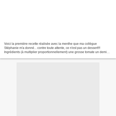
Voici la première recette réalisée avec la menthe que ma collègue
Stéphanie m'a donné... contre toute attente, ce n'est pas un dessert!!!
Ingrédients (à multiplier proportionnellement) une grosse tomate un demi
poivron (ou une poignée de poivrons surgelés)...