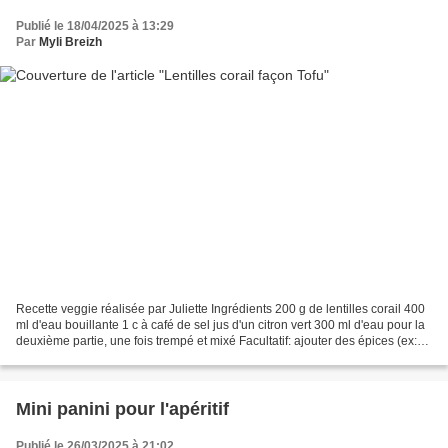
Publié le 18/04/2025 à 13:29
Par
Myli Breizh
Recette veggie réalisée par Juliette Ingrédients 200 g de lentilles corail 400
ml d'eau bouillante 1 c à café de sel jus d'un citron vert 300 ml d'eau pour la
deuxième partie, une fois trempé et mixé Facultatif: ajouter des épices (ex:
paprika, cumin)...
Mini panini pour l'apéritif
Publié le 26/03/2025 à 21:02